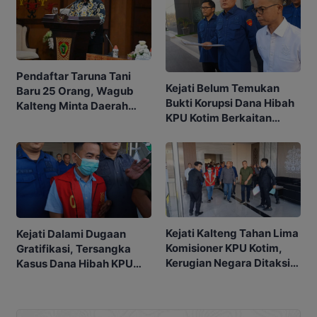
Pendaftar Taruna Tani
Kejati Belum Temukan
Baru 25 Orang, Wagub
Bukti Korupsi Dana Hibah
Kalteng Minta Daerah
KPU Kotim Berkaitan
Gencarkan Sosialisasi
dengan Pilkada
Kejati Kalteng Tahan Lima
Kejati Dalami Dugaan
Komisioner KPU Kotim,
Gratifikasi, Tersangka
Kerugian Negara Ditaksir
Kasus Dana Hibah KPU
Capai Rp10 M
Kotim Bisa Bertambah