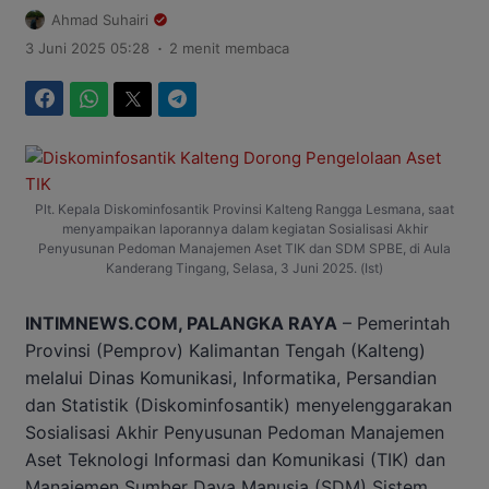
Ahmad Suhairi
.
3 Juni 2025 05:28
2 menit membaca
Facebook
WhatsApp
Twitter
Telegram
Plt. Kepala Diskominfosantik Provinsi Kalteng Rangga Lesmana, saat
menyampaikan laporannya dalam kegiatan Sosialisasi Akhir
Penyusunan Pedoman Manajemen Aset TIK dan SDM SPBE, di Aula
Kanderang Tingang, Selasa, 3 Juni 2025. (Ist)
INTIMNEWS.COM, PALANGKA RAYA
– Pemerintah
Provinsi (Pemprov) Kalimantan Tengah (Kalteng)
melalui Dinas Komunikasi, Informatika, Persandian
dan Statistik (Diskominfosantik) menyelenggarakan
Sosialisasi Akhir Penyusunan Pedoman Manajemen
Aset Teknologi Informasi dan Komunikasi (TIK) dan
Manajemen Sumber Daya Manusia (SDM) Sistem