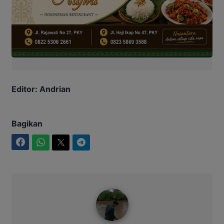
Editor: Andrian
Bagikan
Facebook
WhatsApp
Twitter
Telegram
Ahmad Suhairi