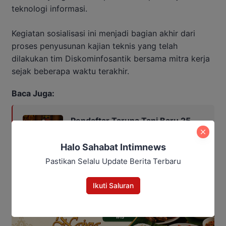
teknologi informasi.
Kegiatan sosialisasi ini menjadi bagian akhir dari
proses penyusunan kajian teknis yang telah
dilakukan tim Diskominfosantik bersama mitra kerja
sejak beberapa waktu terakhir.
Baca Juga:
Pendaftar Taruna Tani Baru 25
Orang, Wagub Kalteng Minta
Daerah Gencarkan Sosialisasi
Halo Sahabat Intimnews
Pastikan Selalu Update Berita Terbaru
Ikuti Saluran