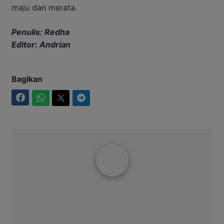
maju dan merata.
Penulis: Redha
Editor: Andrian
Bagikan
Facebook
WhatsApp
Twitter
Telegram
Redha