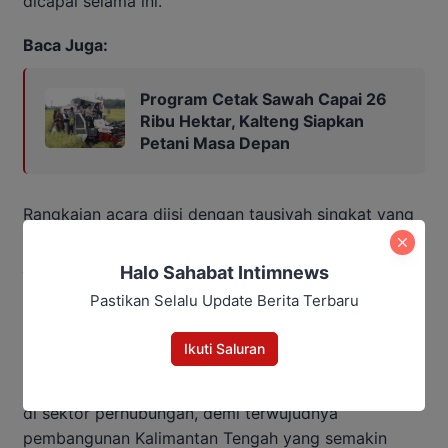
dicapai selama ini.
Baca Juga:
Program Cetak Sawah Capai 26
Ribu Hektar, Kalteng Siapkan
Petani Masa Depan
Rangkaian acara diisi dengan tausiyah singkat yang
mengingatkan pentingnya integritas, tanggung
jawab, dan pelayanan tulus kepada masyarakat
Halo Sahabat Intimnews
sebagai bagian dari ibadah di bulan Ramadan.
Pastikan Selalu Update Berita Terbaru
Melalui kegiatan ini, diharapkan terbangun semangat
Ikuti Saluran
kebersamaan dan komitmen bersama untuk terus
meningkatkan kualitas pelayanan publik, khususnya
di sektor perhubungan, demi terwujudnya
pembangunan Kalimantan Tengah yang semakin