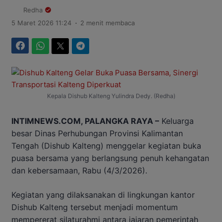
Redha
.
5 Maret 2026 11:24
2 menit membaca
Facebook
WhatsApp
Twitter
Telegram
Kepala Dishub Kalteng Yulindra Dedy. (Redha)
INTIMNEWS.COM, PALANGKA RAYA –
Keluarga
besar Dinas Perhubungan Provinsi Kalimantan
Tengah (Dishub Kalteng) menggelar kegiatan buka
puasa bersama yang berlangsung penuh kehangatan
dan kebersamaan, Rabu (4/3/2026).
Kegiatan yang dilaksanakan di lingkungan kantor
Dishub Kalteng tersebut menjadi momentum
mempererat silaturahmi antara jajaran pemerintah