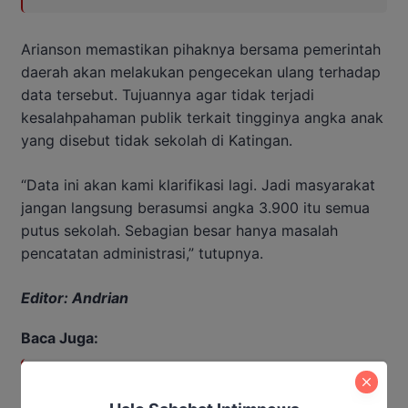
Arianson memastikan pihaknya bersama pemerintah
daerah akan melakukan pengecekan ulang terhadap
data tersebut. Tujuannya agar tidak terjadi
kesalahpahaman publik terkait tingginya angka anak
yang disebut tidak sekolah di Katingan.
“Data ini akan kami klarifikasi lagi. Jadi masyarakat
jangan langsung berasumsi angka 3.900 itu semua
putus sekolah. Sebagian besar hanya masalah
pencatatan administrasi,” tutupnya.
Editor: Andrian
Baca Juga:
Karhutla Mengintai, Kapolres
Katingan Minta Warga Laporkan