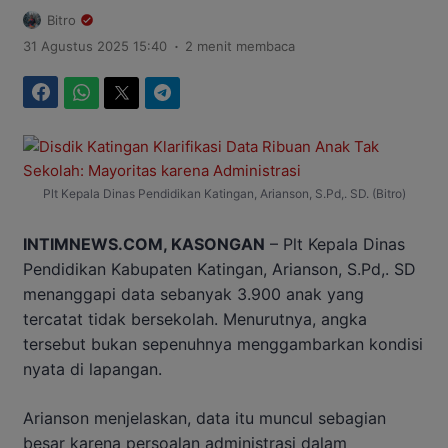
Bitro
.
31 Agustus 2025 15:40
2 menit membaca
Facebook
WhatsApp
Twitter
Telegram
Plt Kepala Dinas Pendidikan Katingan, Arianson, S.Pd,. SD. (Bitro)
INTIMNEWS.COM, KASONGAN
– Plt Kepala Dinas
Pendidikan Kabupaten Katingan, Arianson, S.Pd,. SD
menanggapi data sebanyak 3.900 anak yang
tercatat tidak bersekolah. Menurutnya, angka
tersebut bukan sepenuhnya menggambarkan kondisi
nyata di lapangan.
Arianson menjelaskan, data itu muncul sebagian
besar karena persoalan administrasi dalam