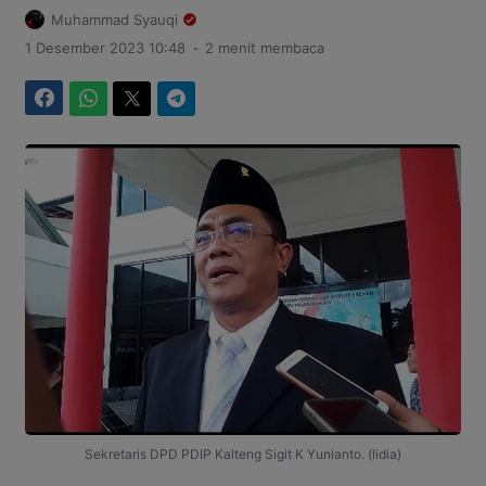
Muhammad Syauqi
.
1 Desember 2023 10:48
2 menit membaca
Facebook
WhatsApp
Twitter
Telegram
Sekretaris DPD PDIP Kalteng Sigit K Yunianto. (lidia)