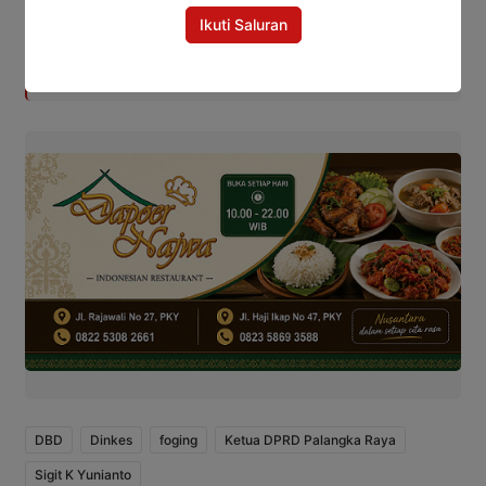
Surat Edaran BBM Dicabut, DPRD
Ikuti Saluran
Sentil Kinerja Birokrasi Pemko
Palangka Raya
DBD
Dinkes
foging
Ketua DPRD Palangka Raya
Sigit K Yunianto