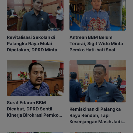
Revitalisasi Sekolah di
Antrean BBM Belum
Palangka Raya Mulai
Terurai, Sigit Wido Minta
Dipetakan, DPRD Minta
Pemko Hati-hati Soal
Skala Prioritas Jelas
Kebijakan
Surat Edaran BBM
Dicabut, DPRD Sentil
Kemiskinan di Palangka
Kinerja Birokrasi Pemko
Raya Rendah, Tapi
Palangka Raya
Kesenjangan Masih Jadi
Masalah