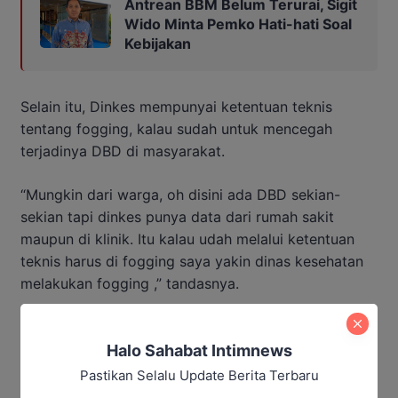
Antrean BBM Belum Terurai, Sigit
Wido Minta Pemko Hati-hati Soal
Kebijakan
Selain itu, Dinkes mempunyai ketentuan teknis
tentang fogging, kalau sudah untuk mencegah
terjadinya DBD di masyarakat.
“Mungkin dari warga, oh disini ada DBD sekian-
sekian tapi dinkes punya data dari rumah sakit
maupun di klinik. Itu kalau udah melalui ketentuan
teknis harus di fogging saya yakin dinas kesehatan
melakukan fogging ,” tandasnya.
Editor : Andrian
Halo Sahabat Intimnews
Baca Juga:
Pastikan Selalu Update Berita Terbaru