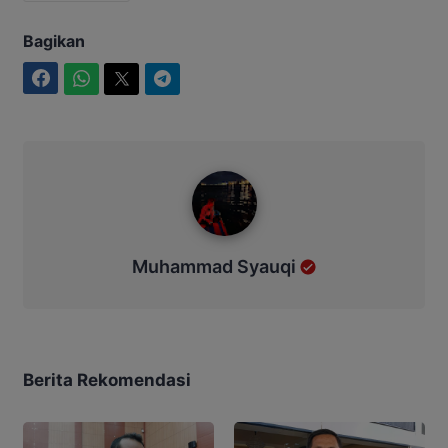
Bagikan
Facebook
WhatsApp
Twitter
Telegram
Muhammad Syauqi
Muhammad Syauqi
Berita Rekomendasi