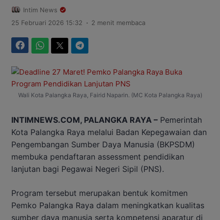
Intim News
.
25 Februari 2026 15:32
2 menit membaca
Facebook
WhatsApp
Twitter
Telegram
Wali Kota Palangka Raya, Fairid Naparin. (MC Kota Palangka Raya)
INTIMNEWS.COM, PALANGKA RAYA –
Pemerintah
Kota Palangka Raya melalui Badan Kepegawaian dan
Pengembangan Sumber Daya Manusia (BKPSDM)
membuka pendaftaran assessment pendidikan
lanjutan bagi Pegawai Negeri Sipil (PNS).
Program tersebut merupakan bentuk komitmen
Pemko Palangka Raya dalam meningkatkan kualitas
sumber daya manusia serta kompetensi aparatur di