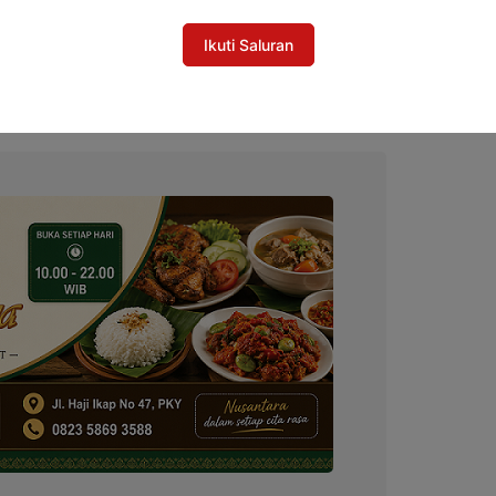
irkon Kalteng Berlanjut, Tiga Terdakwa
Ikuti Saluran