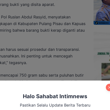
rang bukti yang disita aparat.
 Pol Ruslan Abdul Rasyid, menyatakan
gkapan di Kabupaten Pulang Pisau dan Kapuas
miring bahwa barang bukti kerap diganti atau
n harus sesuai prosedur dan transparansi.
musnahkan. Ini penting untuk mencegah
at,” tegasnya.
mencapai 750 gram sabu serta puluhan butir
rungkap dari jaringan besar yang dikendalikan
g narapidana di Lapas Narkotika Kelas II A
.
Halo Sahabat Intimnews
Pastikan Selalu Update Berita Terbaru