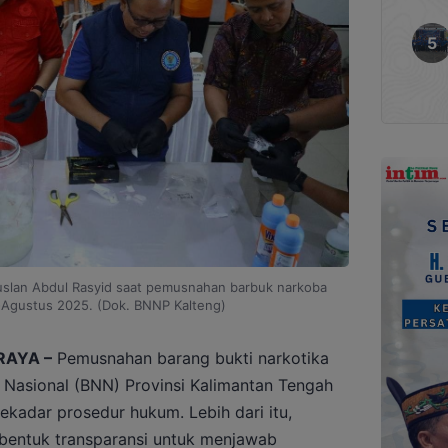
uslan Abdul Rasyid saat pemusnahan barbuk narkoba
Agustus 2025. (Dok. BNNP Kalteng)
RAYA –
Pemusnahan barang bukti narkotika
 Nasional (BNN) Provinsi Kalimantan Tengah
ekadar prosedur hukum. Lebih dari itu,
 bentuk transparansi untuk menjawab