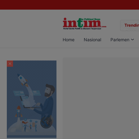
gan Sabu di Pangkalan Bun, Dua Pelaku Diamankan
Trendin
Home
Nasional
Parlemen