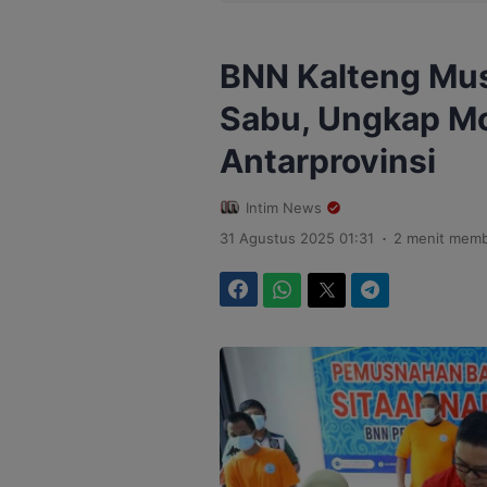
BNN Kalteng Mu
Sabu, Ungkap M
Antarprovinsi
Intim News
.
31 Agustus 2025 01:31
2 menit mem
Facebook
WhatsApp
Twitter
Telegram