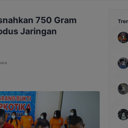
snahkan 750 Gram
Tre
odus Jaringan
baca