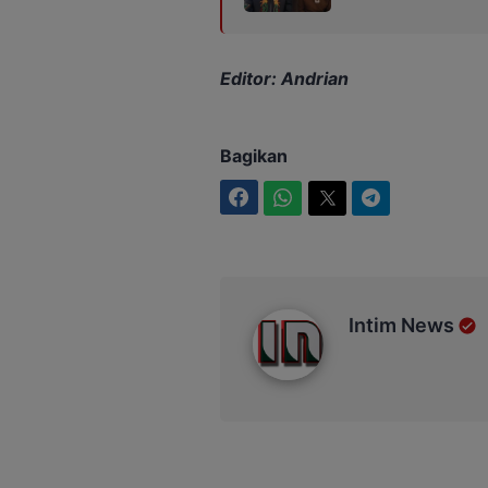
Editor: Andrian
Bagikan
Facebook
WhatsApp
Twitter
Telegram
Intim News
Intim News