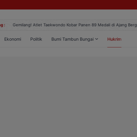
g :
Gemilang! Atlet Taekwondo Kobar Panen 89 Medali di Ajang Berge
Ekonomi
Politik
Bumi Tambun Bungai
Hukrim
Lif