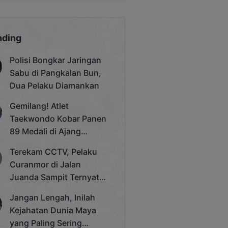
nding
Polisi Bongkar Jaringan
Sabu di Pangkalan Bun,
Dua Pelaku Diamankan
Gemilang! Atlet
Taekwondo Kobar Panen
89 Medali di Ajang
Bergengsi Rektor Unda
Terekam CCTV, Pelaku
Cup 2025
Curanmor di Jalan
Juanda Sampit Ternyata
Seorang PNS
Jangan Lengah, Inilah
Kejahatan Dunia Maya
yang Paling Sering