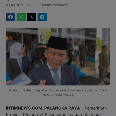
.
8 Mei 2026 07:33
2 menit membaca
Facebook
WhatsApp
Twitter
Telegram
Gubernur Kalteng, Agustiar Sabran saat diwawancarai, Kamis, 7 Mei
2026. (Shr/Intimnews)
INTIMNEWS.COM, PALANGKA RAYA
– Pemerintah
Provinsi (Pemprov) Kalimantan Tengah (Kalteng)