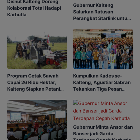
Dishut Kalteng Dorong
Gubernur Kalteng
Kolaborasi Total Hadapi
Salurkan Ratusan
Karhutla
Perangkat Starlink untuk
Sekolah dan Puskesmas
Program Cetak Sawah
Kumpulkan Kades se-
Capai 26 Ribu Hektar,
Kalteng, Agustiar Sabran
Kalteng Siapkan Petani
Tekankan Tiga Pesan
Masa Depan
Penting
Gubernur Minta Ansor dan
Banser jadi Garda