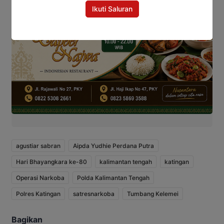
Ikuti Saluran
agustiar sabran
Aipda Yudhie Perdana Putra
Hari Bhayangkara ke-80
kalimantan tengah
katingan
Operasi Narkoba
Polda Kalimantan Tengah
Polres Katingan
satresnarkoba
Tumbang Kelemei
Bagikan