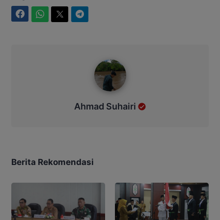
Facebook
WhatsApp
Twitter
Telegram
Ahmad Suhairi
Ahmad Suhairi
Berita Rekomendasi