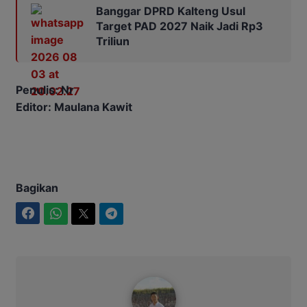
Banggar DPRD Kalteng Usul
Target PAD 2027 Naik Jadi Rp3
Triliun
Penulis: Nr
Editor: Maulana Kawit
Bagikan
Facebook
WhatsApp
Twitter
Telegram
Maulana Kawit