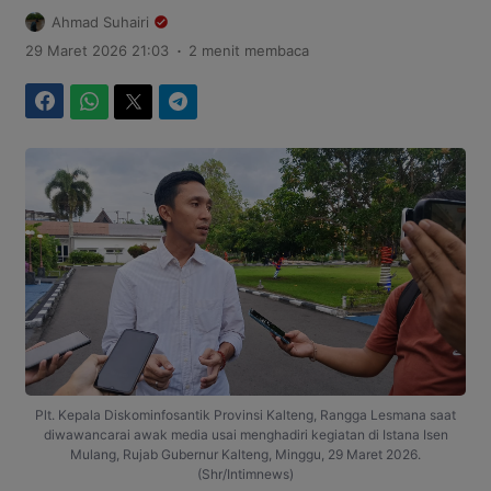
Ahmad Suhairi
.
29 Maret 2026 21:03
2 menit membaca
Facebook
WhatsApp
Twitter
Telegram
Plt. Kepala Diskominfosantik Provinsi Kalteng, Rangga Lesmana saat
diwawancarai awak media usai menghadiri kegiatan di Istana Isen
Mulang, Rujab Gubernur Kalteng, Minggu, 29 Maret 2026.
(Shr/Intimnews)