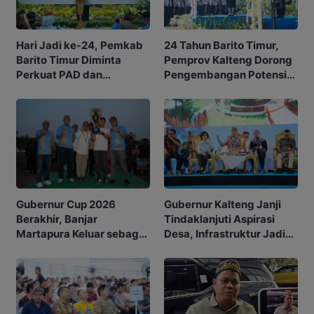
Hari Jadi ke-24, Pemkab
24 Tahun Barito Timur,
Barito Timur Diminta
Pemprov Kalteng Dorong
Perkuat PAD dan
Pengembangan Potensi
Waspadai Karhutla
Daerah
Gubernur Kalteng Janji
Gubernur Cup 2026
Tindaklanjuti Aspirasi
Berakhir, Banjar
Desa, Infrastruktur Jadi
Martapura Keluar sebagai
Prioritas
Juara