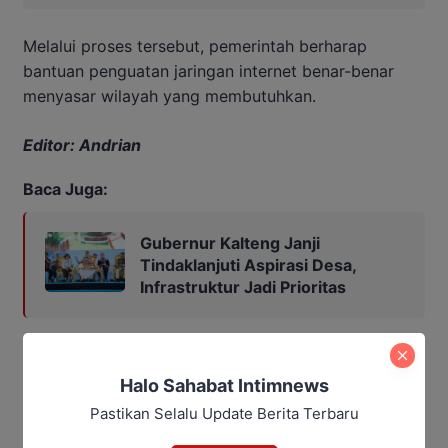
Melalui proses tersebut, pemerintah berharap
bantuan penguatan jaringan internet benar-benar
menyasar wilayah yang membutuhkan.
Editor: Andrian
Baca Juga:
Gubernur Kalteng Janji
Tindaklanjuti Aspirasi Desa,
Infrastruktur Jadi Prioritas
blank spot
Diskominfosantik Kalteng
Rangga Lesmana
Halo Sahabat Intimnews
Bagikan
Pastikan Selalu Update Berita Terbaru