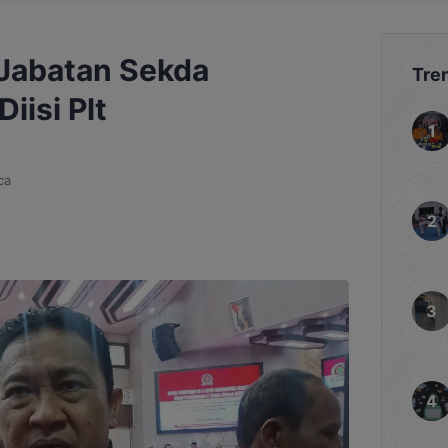
Jabatan Sekda
Tre
iisi Plt
ca