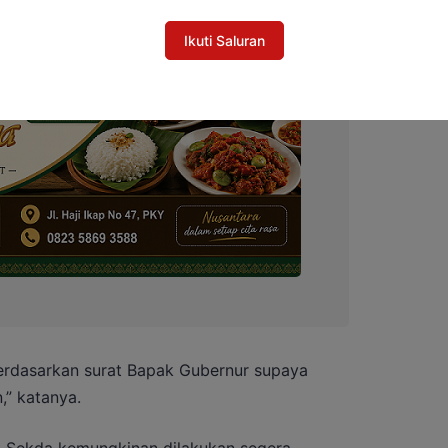
Ikuti Saluran
berdasarkan surat Bapak Gubernur supaya
,” katanya.
t Sekda kemungkinan dilakukan segera