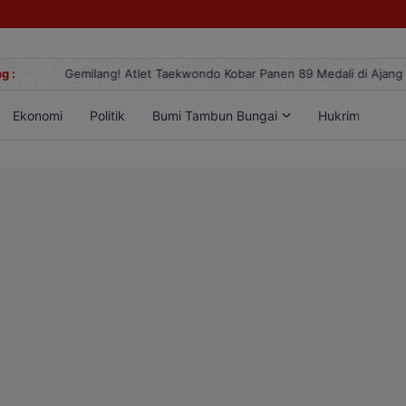
g :
Gemilang! Atlet Taekwondo Kobar Panen 89 Medali di Ajang Berge
Ekonomi
Politik
Bumi Tambun Bungai
Hukrim
Lif