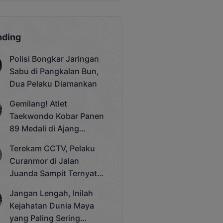
nding
Polisi Bongkar Jaringan
Sabu di Pangkalan Bun,
Dua Pelaku Diamankan
Gemilang! Atlet
Taekwondo Kobar Panen
89 Medali di Ajang
Bergengsi Rektor Unda
Terekam CCTV, Pelaku
Cup 2025
Curanmor di Jalan
Juanda Sampit Ternyata
Seorang PNS
Jangan Lengah, Inilah
Kejahatan Dunia Maya
yang Paling Sering