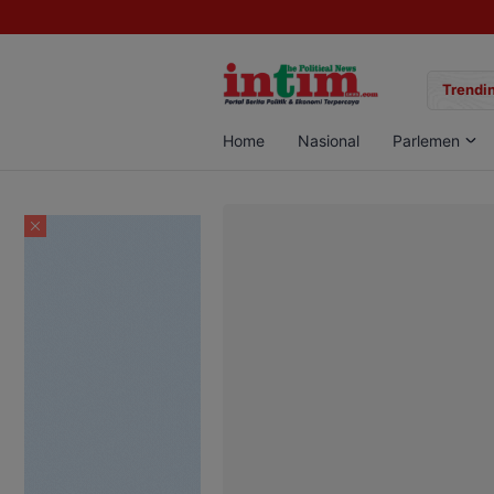
gan Sabu di Pangkalan Bun, Dua Pelaku Diamankan
Trendin
Home
Nasional
Parlemen