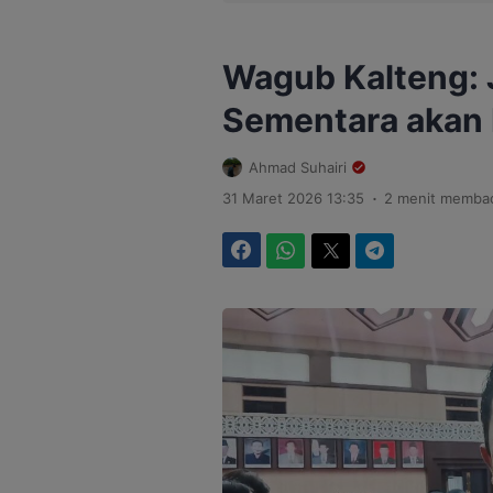
Wagub Kalteng: 
Sementara akan D
Ahmad Suhairi
.
31 Maret 2026 13:35
2 menit memba
Facebook
WhatsApp
Twitter
Telegram