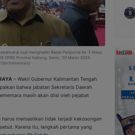
awancarai usai menghadiri Rapat Paripurna Ke-3 Masa
26 DPRD Provinsi Kalteng, Senin, 30 Maret 2026.
(Shr/Intimnews)
RAYA
– Wakil Gubernur Kalimantan Tengah
paikan bahwa jabatan Sekretaris Daerah
sementara masih akan diisi oleh pejabat
i harus memastikan tidak terjadi kekosongan
rsebut. Karena itu, langkah pertama yang
at sebagai Plt Sekda.