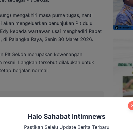
pung) mengakhiri masa purna tugas, nanti
i akan mengeluarkan penunjukan Plt dulu
jar Edy kepada wartawan usai menghadiri Rapat
, di Palangka Raya, Senin 30 Maret 2026.
an Plt Sekda merupakan kewenangan
n resmi. Langkah tersebut dilakukan untuk
etap berjalan normal.
orong Kolaborasi Total Hadapi Karhutla
Halo Sahabat Intimnews
Pastikan Selalu Update Berita Terbaru