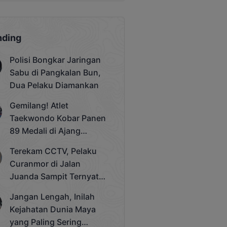
nding
Polisi Bongkar Jaringan
Sabu di Pangkalan Bun,
Dua Pelaku Diamankan
Gemilang! Atlet
Taekwondo Kobar Panen
89 Medali di Ajang
Bergengsi Rektor Unda
Terekam CCTV, Pelaku
Cup 2025
Curanmor di Jalan
Juanda Sampit Ternyata
Seorang PNS
Jangan Lengah, Inilah
Kejahatan Dunia Maya
yang Paling Sering