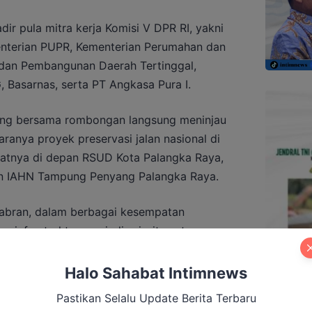
dir pula mitra kerja Komisi V DPR RI, yakni
nterian PUPR, Kementerian Perumahan dan
dan Pembangunan Daerah Tertinggal,
 Basarnas, serta PT Angkasa Pura I.
eng bersama rombongan langsung meninjau
taranya proyek preservasi jalan nasional di
tepatnya di depan RSUD Kota Palangka Raya,
n IAHN Tampung Penyang Palangka Raya.
Sabran, dalam berbagai kesempatan
infrastruktur menjadi prioritas utama
mi mewujudkan visi Kalteng Berkah, Kalteng
Halo Sahabat Intimnews
Pastikan Selalu Update Berita Terbaru