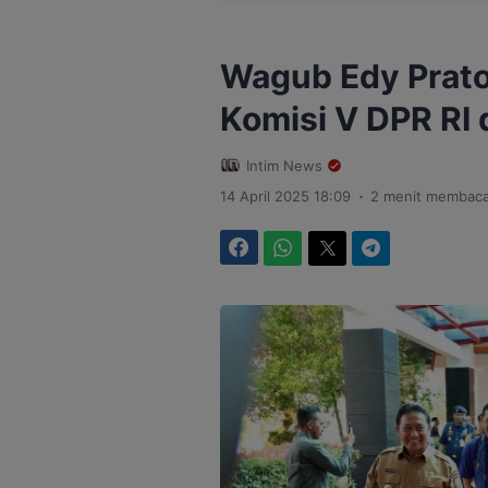
Wagub Edy Prat
Komisi V DPR RI 
Intim News
.
14 April 2025 18:09
2 menit membac
Facebook
WhatsApp
Twitter
Telegram