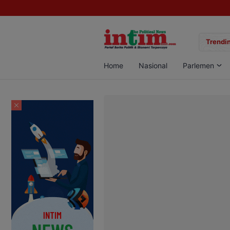
gan Sabu di Pangkalan Bun, Dua Pelaku Diamankan
Trendin
Home
Nasional
Parlemen