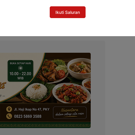
orong Kolaborasi Total Hadapi Karhutla
Ikuti Saluran