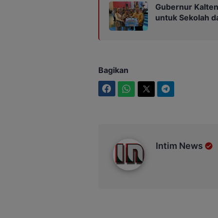
Gubernur Kalten
untuk Sekolah 
Bagikan
Facebook
WhatsApp
Twitter
Telegram
Intim News
Intim News