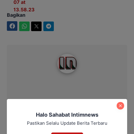
Bagikan
Facebook
WhatsApp
Twitter
Telegram
Intim News
Halo Sahabat Intimnews
Pastikan Selalu Update Berita Terbaru