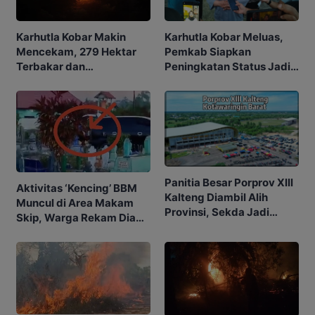
Karhutla Kobar Makin
Karhutla Kobar Meluas,
Mencekam, 279 Hektar
Pemkab Siapkan
Terbakar dan
Peningkatan Status Jadi
Penerbangan Mulai
Tanggap Darurat
Terganggu
Panitia Besar Porprov Xlll
Aktivitas ‘Kencing’ BBM
Kalteng Diambil Alih
Muncul di Area Makam
Provinsi, Sekda Jadi
Skip, Warga Rekam Diam-
Ketua
diam