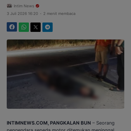
Intim News
.
3 Juli 2026 16:20
2 menit membaca
Facebook
WhatsApp
Twitter
Telegram
INTIMNEWS.COM, PANGKALAN BUN
– Seorang
pengendara sepeda motor ditemukan meninggal