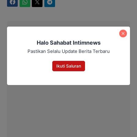
Facebook
WhatsApp
Twitter
Telegram
Intim News
Halo Sahabat Intimnews
Pastikan Selalu Update Berita Terbaru
Ikuti Saluran