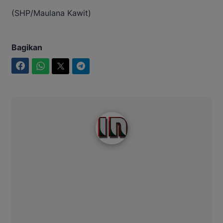
(SHP/Maulana Kawit)
Bagikan
Facebook
WhatsApp
Twitter
Telegram
Intim News