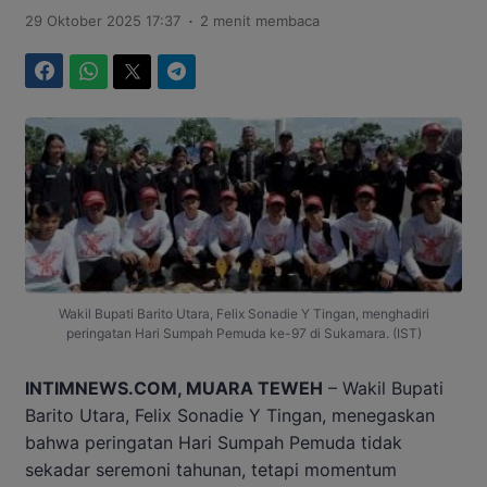
.
29 Oktober 2025 17:37
2 menit membaca
Facebook
WhatsApp
Twitter
Telegram
Wakil Bupati Barito Utara, Felix Sonadie Y Tingan, menghadiri
peringatan Hari Sumpah Pemuda ke-97 di Sukamara. (IST)
INTIMNEWS.COM, MUARA TEWEH
– Wakil Bupati
Barito Utara, Felix Sonadie Y Tingan, menegaskan
bahwa peringatan Hari Sumpah Pemuda tidak
sekadar seremoni tahunan, tetapi momentum