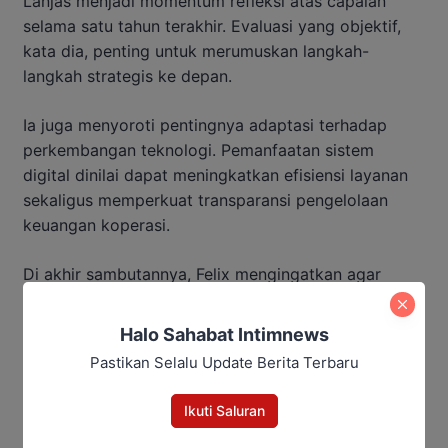
Lanjas menjadi momentum refleksi atas capaian
selama satu tahun terakhir. Evaluasi yang objektif,
kata dia, penting untuk merumuskan langkah-
langkah strategis ke depan.
Ia juga menyoroti pentingnya adaptasi terhadap
perkembangan teknologi. Pemanfaatan sistem
digital dinilai dapat meningkatkan efisiensi layanan
sekaligus memperkuat transparansi pengelolaan
keuangan koperasi.
Di akhir sambutannya, Felix mengingatkan agar
seluruh pengurus dan anggota terus menjaga
semangat kebersamaan. Koperasi yang sehat,
Halo Sahabat Intimnews
transparan, dan profesional, menurutnya, hanya
Pastikan Selalu Update Berita Terbaru
dapat terwujud melalui partisipasi aktif anggota dan
komitmen bersama untuk membangun ekonomi yang
Ikuti Saluran
berkeadilan. (Saleh)