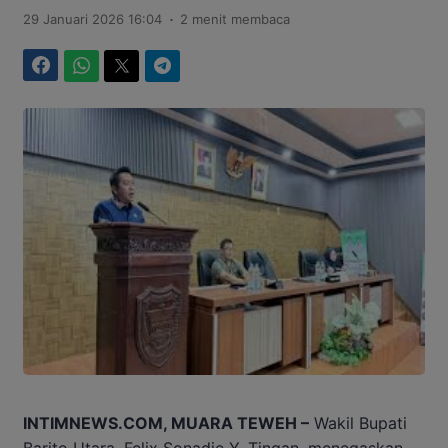
.
29 Januari 2026 16:04
2 menit membaca
Facebook
WhatsApp
Twitter
Telegram
INTIMNEWS.COM, MUARA TEWEH –
Wakil Bupati
Barito Utara,
Felix Sonadie Y. Tingan
, menegaskan