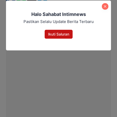
Facebook
WhatsApp
Twitter
Telegram
Halo Sahabat Intimnews
Pastikan Selalu Update Berita Terbaru
Maulana Kawit
Ikuti Saluran