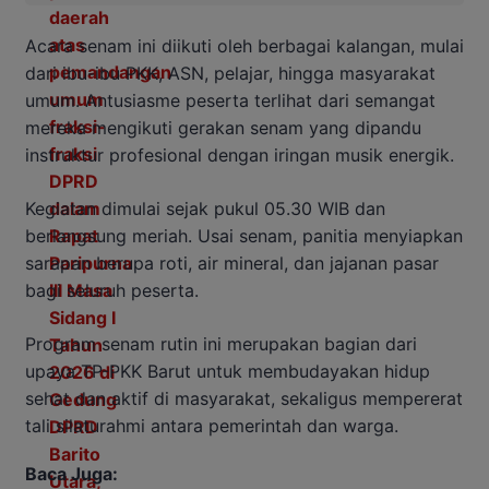
Acara senam ini diikuti oleh berbagai kalangan, mulai
dari ibu-ibu PKK, ASN, pelajar, hingga masyarakat
umum. Antusiasme peserta terlihat dari semangat
mereka mengikuti gerakan senam yang dipandu
instruktur profesional dengan iringan musik energik.
Kegiatan dimulai sejak pukul 05.30 WIB dan
berlangsung meriah. Usai senam, panitia menyiapkan
sarapan berupa roti, air mineral, dan jajanan pasar
bagi seluruh peserta.
Program senam rutin ini merupakan bagian dari
upaya TP-PKK Barut untuk membudayakan hidup
sehat dan aktif di masyarakat, sekaligus mempererat
tali silaturahmi antara pemerintah dan warga.
Baca Juga: