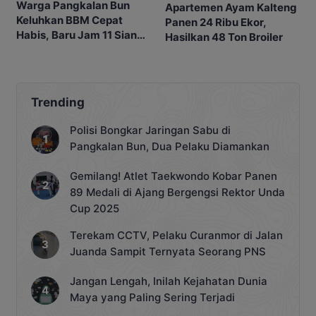
Warga Pangkalan Bun
Apartemen Ayam Kalteng
Keluhkan BBM Cepat
Panen 24 Ribu Ekor,
Habis, Baru Jam 11 Siang
Hasilkan 48 Ton Broiler
SPBU Sudah Kehabisan
Stok
Trending
Polisi Bongkar Jaringan Sabu di
Pangkalan Bun, Dua Pelaku Diamankan
Gemilang! Atlet Taekwondo Kobar Panen
89 Medali di Ajang Bergengsi Rektor Unda
Cup 2025
Terekam CCTV, Pelaku Curanmor di Jalan
Juanda Sampit Ternyata Seorang PNS
Jangan Lengah, Inilah Kejahatan Dunia
Maya yang Paling Sering Terjadi