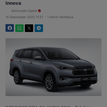
Innova
Akhiruddin Djamil
.
15 September 2022 11:21
1 menit membaca
Facebook
WhatsApp
Twitter
Telegram