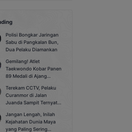
nding
Polisi Bongkar Jaringan
Sabu di Pangkalan Bun,
Dua Pelaku Diamankan
Gemilang! Atlet
Taekwondo Kobar Panen
89 Medali di Ajang
Bergengsi Rektor Unda
Terekam CCTV, Pelaku
Cup 2025
Curanmor di Jalan
Juanda Sampit Ternyata
Seorang PNS
Jangan Lengah, Inilah
Kejahatan Dunia Maya
yang Paling Sering