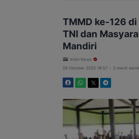
TMMD ke-126 di B
TNI dan Masyar
Mandiri
Intim News
.
29 Oktober 2025 18:57
3 menit mem
Facebook
WhatsApp
Twitter
Telegram