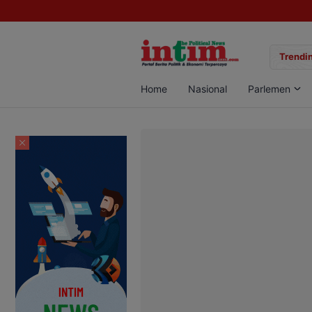
u Curanmor di Jalan Juanda Sampit Ternyata Seorang PNS
Trendin
Home
Nasional
Parlemen