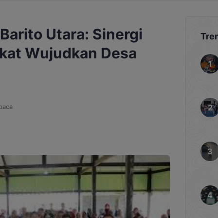
arito Utara: Sinergi
Tre
akat Wujudkan Desa
baca