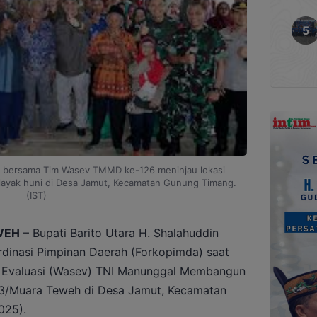
in bersama Tim Wasev TMMD ke-126 meninjau lokasi
layak huni di Desa Jamut, Kecamatan Gunung Timang.
(IST)
WEH
– Bupati Barito Utara H. Shalahuddin
dinasi Pimpinan Daerah (Forkopimda) saat
 Evaluasi (Wasev) TNI Manunggal Membangun
3/Muara Teweh di Desa Jamut, Kecamatan
025).