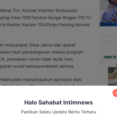
etua Tim, Kolonel Infanteri Shofanudin
pingi Irdan XXII/Tambun Bungai Brigjen TNI Tri
rta Kasiter Kasrem 102/Panju Panjung Kolonel
h masyarakat Desa Jamut dan aparat
ukkan hasil pembangunan melalui program
, perbaikan rumah tidak layak huni,
giatan sosial kemasyarakatan lainnya.
halahuddin menyampaikan apresiasi atas
 Barito Utara. “Kami menyambut baik dan
-tingginya kepada jajaran TNI, khususnya
kerja dengan dedikasi tinggi,” kata Bupati.
Halo Sahabat Intimnews
Pastikan Selalu Update Berita Terbaru