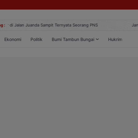
g :
Jangan Lengah, Inilah Kejahatan Dunia Maya yang Paling Sering Terj
Ekonomi
Politik
Bumi Tambun Bungai
Hukrim
Lif