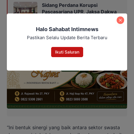
Sidang Perdana Korupsi
Pascasarjana UPR, Jaksa Dakwa
Yetrie Rugikan Negara Rp2,4
Miliar
Halo Sahabat Intimnews
Pastikan Selalu Update Berita Terbaru
Ikuti Saluran
“Ini bentuk sinergi yang baik antara sektor swasta