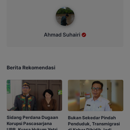
Ahmad Suhairi
Ahmad Suhairi
Berita Rekomendasi
Sidang Perdana Dugaan
Bukan Sekedar Pindah
Korupsi Pascasarjana
Penduduk, Transmigrasi
UPR, Kuasa Hukum Yetrie
di Kobar Dibidik Jadi