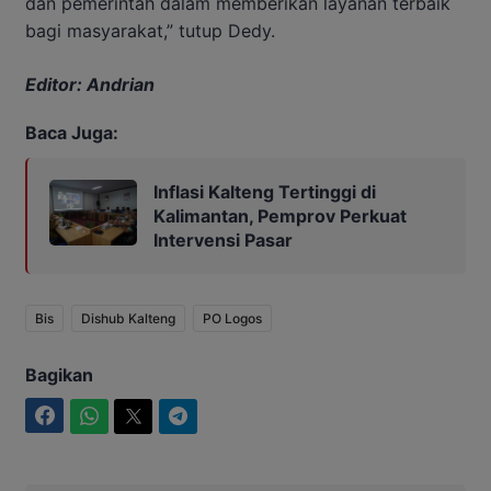
dan pemerintah dalam memberikan layanan terbaik
bagi masyarakat,” tutup Dedy.
Editor: Andrian
Baca Juga:
Inflasi Kalteng Tertinggi di
Kalimantan, Pemprov Perkuat
Intervensi Pasar
Bis
Dishub Kalteng
PO Logos
Bagikan
Facebook
WhatsApp
Twitter
Telegram