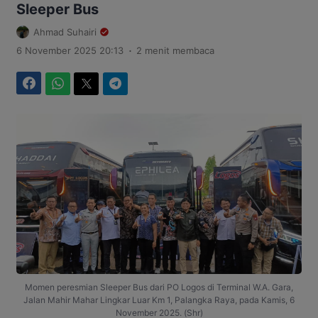
Sleeper Bus
Ahmad Suhairi
.
6 November 2025 20:13
2 menit membaca
Facebook
WhatsApp
Twitter
Telegram
Momen peresmian Sleeper Bus dari PO Logos di Terminal W.A. Gara,
Jalan Mahir Mahar Lingkar Luar Km 1, Palangka Raya, pada Kamis, 6
November 2025. (Shr)