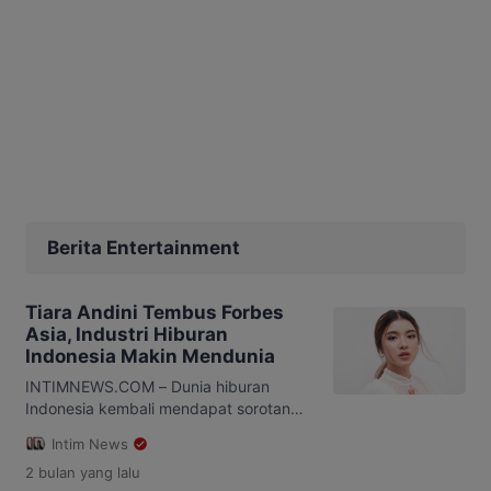
Berita Entertainment
Tiara Andini Tembus Forbes
Asia, Industri Hiburan
Indonesia Makin Mendunia
INTIMNEWS.COM – Dunia hiburan
Indonesia kembali mendapat sorotan
internasional. Penyanyi muda Tiara
Intim News
Andini berhasil masuk dalam daftar
2 bulan
yang lalu
Forbes 30 Under 30 Asia 2026,