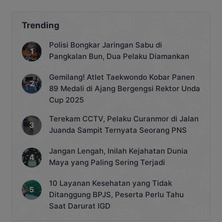
menempatkan namanya sejajar dengan
talenta muda berpengaruh dari
berbagai negara Asia. Pencapaian ini
Trending
menjadi bukti bahwa industri musik
Tanah Air semakin diperhitungkan di
Polisi Bongkar Jaringan Sabu di
panggung global. Masuknya Tiara
Pangkalan Bun, Dua Pelaku Diamankan
dalam daftar prestisius tersebut tidak
[…]
Gemilang! Atlet Taekwondo Kobar Panen
89 Medali di Ajang Bergengsi Rektor Unda
Cup 2025
Terekam CCTV, Pelaku Curanmor di Jalan
Juanda Sampit Ternyata Seorang PNS
Jangan Lengah, Inilah Kejahatan Dunia
Maya yang Paling Sering Terjadi
10 Layanan Kesehatan yang Tidak
Ditanggung BPJS, Peserta Perlu Tahu
Saat Darurat IGD