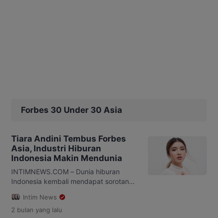
Forbes 30 Under 30 Asia
Tiara Andini Tembus Forbes
Asia, Industri Hiburan
Indonesia Makin Mendunia
INTIMNEWS.COM – Dunia hiburan
Indonesia kembali mendapat sorotan
internasional. Penyanyi muda Tiara
Intim News
Andini berhasil masuk dalam daftar
2 bulan
yang lalu
Forbes 30 Under 30 Asia 2026,