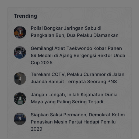
menempatkan namanya sejajar dengan
talenta muda berpengaruh dari
berbagai negara Asia. Pencapaian ini
Trending
menjadi bukti bahwa industri musik
Tanah Air semakin diperhitungkan di
Polisi Bongkar Jaringan Sabu di
panggung global. Masuknya Tiara
Pangkalan Bun, Dua Pelaku Diamankan
dalam daftar prestisius tersebut tidak
[…]
Gemilang! Atlet Taekwondo Kobar Panen
89 Medali di Ajang Bergengsi Rektor Unda
Cup 2025
Terekam CCTV, Pelaku Curanmor di Jalan
Juanda Sampit Ternyata Seorang PNS
Jangan Lengah, Inilah Kejahatan Dunia
Maya yang Paling Sering Terjadi
Siapkan Saksi Permanen, Demokrat Kotim
Panaskan Mesin Partai Hadapi Pemilu
2029