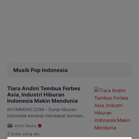
Musik Pop Indonesia
Tiara Andini Tembus Forbes
Asia, Industri Hiburan
Indonesia Makin Mendunia
INTIMNEWS.COM – Dunia hiburan
Indonesia kembali mendapat sorotan
internasional. Penyanyi muda Tiara
Intim News
Andini berhasil masuk dalam daftar
2 bulan
yang lalu
Forbes 30 Under 30 Asia 2026,