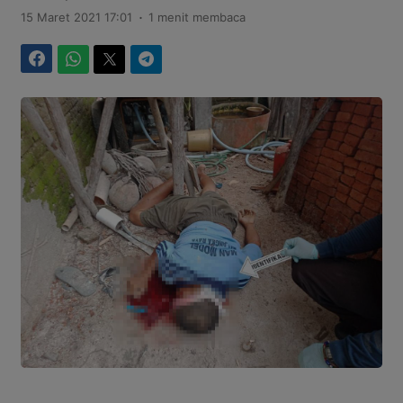
.
15 Maret 2021 17:01
1 menit membaca
Facebook
WhatsApp
Twitter
Telegram