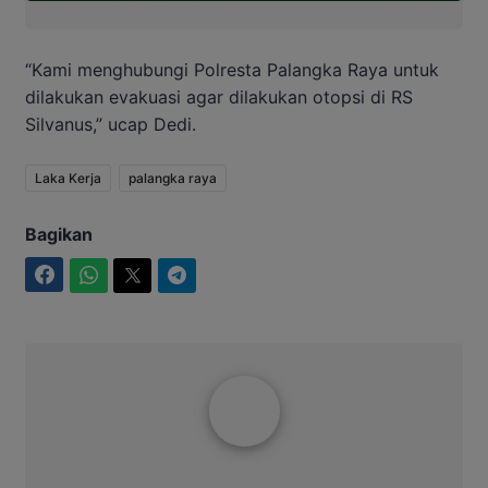
“Kami menghubungi Polresta Palangka Raya untuk
dilakukan evakuasi agar dilakukan otopsi di RS
Silvanus,” ucap Dedi.
Laka Kerja
palangka raya
Bagikan
Facebook
WhatsApp
Twitter
Telegram
Aditya Lukmantoro