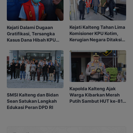
Kejati Kalteng Tahan Lima
Kejati Dalami Dugaan
Komisioner KPU Kotim,
Gratifikasi, Tersangka
Kerugian Negara Ditaksir
Kasus Dana Hibah KPU
Capai Rp10 M
Kotim Bisa Bertambah
Kapolda Kalteng Ajak
SMSI Kalteng dan Bidan
Warga Kibarkan Merah
Sean Satukan Langkah
Putih Sambut HUT ke-81
Edukasi Peran DPD RI
RI