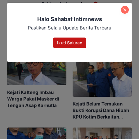
Aditya Lukmantoro
Halo Sahabat Intimnews
Pastikan Selalu Update Berita Terbaru
Berita Rekomendasi
Ikuti Saluran
Kejati Kalteng Imbau
Warga Pakai Masker di
Kejati Belum Temukan
Tengah Asap Karhutla
Bukti Korupsi Dana Hibah
KPU Kotim Berkaitan
dengan Pilkada