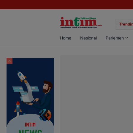
gan Sabu di Pangkalan Bun, Dua Pelaku Diamankan
Trendin
Home
Nasional
Parlemen