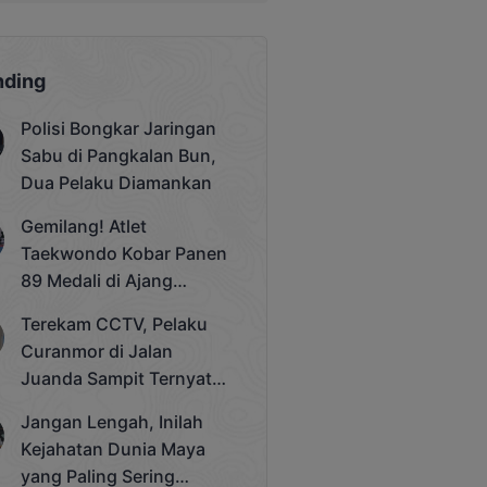
nding
Polisi Bongkar Jaringan
Sabu di Pangkalan Bun,
Dua Pelaku Diamankan
Gemilang! Atlet
Taekwondo Kobar Panen
89 Medali di Ajang
Bergengsi Rektor Unda
Terekam CCTV, Pelaku
Cup 2025
Curanmor di Jalan
Juanda Sampit Ternyata
Seorang PNS
Jangan Lengah, Inilah
Kejahatan Dunia Maya
yang Paling Sering