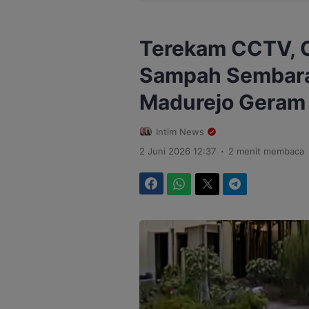
Terekam CCTV,
Sampah Sembara
Madurejo Geram
Intim News
.
2 Juni 2026 12:37
2 menit membaca
Facebook
WhatsApp
Twitter
Telegram