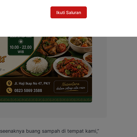
Ikuti Saluran
k seenaknya buang sampah di tempat kami,”