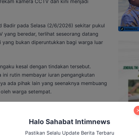
erekam kamera CCTV dan kini menjadi
aid Badir pada Selasa (2/6/2026) sekitar pukul
yang beredar, terlihat seseorang datang
 yang bukan diperuntukkan bagi warga luar
ngaku kesal dengan tindakan tersebut.
 ini rutin membayar iuran pengangkutan
nya ada pihak lain yang seenaknya membuang
 oleh warga setempat.
Halo Sahabat Intimnews
g BBM di Kobar, Seorang Perempuan
Pastikan Selalu Update Berita Terbaru