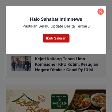
“Petani tidak perlu sepenuhnya bergantung pada
cara lama. Ini saatnya kita melangkah ke pertanian
Halo Sahabat Intimnews
modern. Selain efisien, ini juga jadi bukti bahwa kita
Pastikan Selalu Update Berita Terbaru
serius membangun ketahanan pangan dari tingkat
desa,” pungkasnya.
Ikuti Saluran
Baca Juga:
Kejati Kalteng Tahan Lima
Komisioner KPU Kotim, Kerugian
Negara Ditaksir Capai Rp10 M