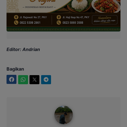
Editor: Andrian
Bagikan
Facebook
WhatsApp
Twitter
Telegram
Ahmad Suhairi