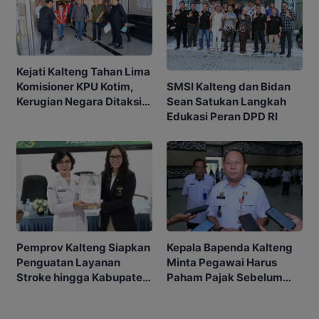
Kejati Kalteng Tahan Lima
SMSI Kalteng dan Bidan
Komisioner KPU Kotim,
Sean Satukan Langkah
Kerugian Negara Ditaksir
Edukasi Peran DPD RI
Capai Rp10 M
Kepala Bapenda Kalteng
Pemprov Kalteng Siapkan
Minta Pegawai Harus
Penguatan Layanan
Paham Pajak Sebelum
Stroke hingga Kabupaten
Edukasi Warga
dan Desa