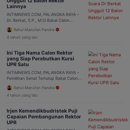
Ungguli 12 Balon Rektor
Pilrek, Prof. Joni Bungai, usai rapat
Lainnya
senat di Aula Rahan, Rabu, 6 Mei 2026.
Tahapan ini menjadi penanda […]
INTIMNEWS.COM, PALANGKA RAYA –
Dr. Berkat, S.P., M.Si Bakal Calon
Rektor Universitas Palangka Raya
Rahul Manufan Pandra
(UPR) nomor urut 8 ditetapkan menjadi
4 tahun
yang lalu
salah satu dari 3 nama calon rektor
yang akan dikirim di kementrian untuk
menjadi Rektor UPR bersama 3 nama
Ini Tiga Nama Calon Rektor
lainnya. Pemilihan berlangsung di
yang Siap Perebutkan Kursi
Ballroom Lantai 6 Pusat Penelitian
UPR Satu
Inovasi Gambut (PPIG) UPR. Selasa, 9
Agustus […]
INTIMNEWS.COM, PALANGKA RAYA –
Pemilihan Senat Tertutup Bakal Calon
(Balon) Rektor Universitas Palangka
Rahul Manufan Pandra
Raya (UPR) periode 2022-2026 sudah
4 tahun
yang lalu
selesai digelar. Setelah bertarung
kurang lebih 7 Jam, penentuan 3 nama
calon rektor terbaik sudah ditetapkan.
Irjen Kemendikbudristek Puji
Total 40 anggota senat mengikuti
Capaian Pembangunan Rektor
pemilihan senat tertutup dan disaksikan
UPR
oleh perwakilan Kementrian Pendidikan