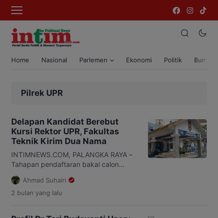
Home
Nasional
Parlemen
Ekonomi
Politik
Bumi T
Pilrek UPR
Delapan Kandidat Berebut
Kursi Rektor UPR, Fakultas
Teknik Kirim Dua Nama
INTIMNEWS.COM, PALANGKA RAYA –
Tahapan pendaftaran bakal calon
Rektor Universitas Palangka Raya
Ahmad Suhairi
(UPR) periode 2026-2030 resmi
2 bulan
yang lalu
berakhir. Hingga penutupan
pendaftaran pada Selasa, 26 Mei 2026,
tercatat delapan dosen mendaftarkan