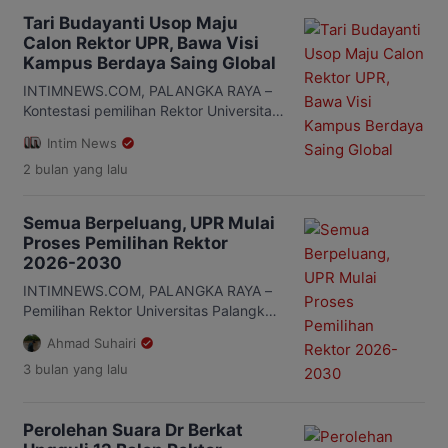
Tari Budayanti Usop Maju
Calon Rektor UPR, Bawa Visi
Kampus Berdaya Saing Global
INTIMNEWS.COM, PALANGKA RAYA –
Kontestasi pemilihan Rektor Universitas
Palangka Raya (UPR) periode 2026–
Intim News
2030 mulai menghadirkan dinamika
2 bulan
yang lalu
baru. Salah satunya ditandai dengan
majunya Dr. Tari Budayanti Usop, ST.,
MT sebagai bakal calon rektor. Dosen
Semua Berpeluang, UPR Mulai
Fakultas Teknik UPR tersebut resmi
Proses Pemilihan Rektor
menyerahkan dokumen pendaftaran
2026-2030
pada Selasa (26/5/2026) di Sekretariat
Rektorat UPR. Tari mengatakan dirinya
INTIMNEWS.COM, PALANGKA RAYA –
terpanggil untuk ikut berkontribusi […]
Pemilihan Rektor Universitas Palangka
Raya (UPR) periode 2026-2030 mulai
Ahmad Suhairi
masuk tahap persiapan. Proses itu
3 bulan
yang lalu
ditandai dengan penyerahan jadwal
pelaksanaan Pilrek dan Peraturan
Senat dari Ketua Senat UPR, Prof.
Perolehan Suara Dr Berkat
Petrus Porwadi, kepada Ketua Panitia