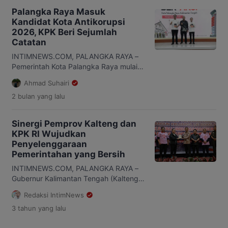
Palangka Raya Masuk
Kandidat Kota Antikorupsi
2026, KPK Beri Sejumlah
Catatan
INTIMNEWS.COM, PALANGKA RAYA –
Pemerintah Kota Palangka Raya mulai
mempersiapkan diri menuju Kota
Ahmad Suhairi
Percontohan Antikorupsi Tahun 2026
2 bulan
yang lalu
setelah ditetapkan sebagai salah satu
kandidat oleh Komisi Pemberantasan
Korupsi (KPK) RI. Hal itu dibahas dalam
Sinergi Pemprov Kalteng dan
kegiatan Bimbingan Teknis
KPK RI Wujudkan
Kabupaten/Kota Ber-AKSI (Berani
Penyelenggaraan
Berantas Korupsi) di Aula Hapakat Jaya
Pemerintahan yang Bersih
Dinas Pendidikan Kota Palangka Raya,
Rabu, 3 Juni 2026. Direktur […]
INTIMNEWS.COM, PALANGKA RAYA –
Gubernur Kalimantan Tengah (Kalteng)
menghadiri secara langsung Bimbingan
Redaksi IntimNews
Teknis (Bimtek) Keluarga Berintegritas
3 tahun
yang lalu
di Provinsi Kalteng. Bimtek ini
diselenggarakan oleh Komisi