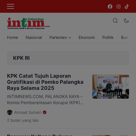
Home
Nasional
Parlemen
Ekonomi
Politik
Bumi T
KPK RI
KPK Catat Tujuh Laporan
Gratifikasi di Pemko Palangka
Raya Selama 2025
INTIMNEWS.COM, PALANGKA RAYA –
Komisi Pemberantasan Korupsi (KPK)
mencatat ada tujuh laporan gratifikasi
Ahmad Suhairi
di lingkungan Pemerintah Kota
2 bulan
yang lalu
Palangka Raya selama 2025. Hal itu
disampaikan saat diwawancarai usai
kegiatan bimbingan teknis calon