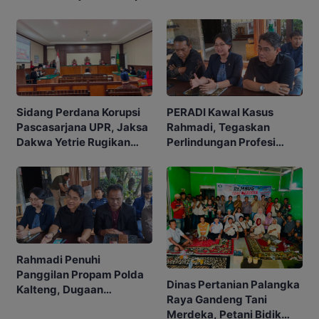
Sidang Perdana Korupsi
PERADI Kawal Kasus
Pascasarjana UPR, Jaksa
Rahmadi, Tegaskan
Dakwa Yetrie Rugikan
Perlindungan Profesi
Negara Rp2,4 Miliar
Advokat
Rahmadi Penuhi
Panggilan Propam Polda
Dinas Pertanian Palangka
Kalteng, Dugaan
Raya Gandeng Tani
Penangkapan Tak
Merdeka, Petani Bidik