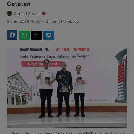
Catatan
Ahmad Suhairi
.
3 Juni 2026 16:35
2 menit membaca
Facebook
WhatsApp
Twitter
Telegram
Direktur Pembinaan Peran Serta Masyarakat KPK RI, Kunto Ariawan