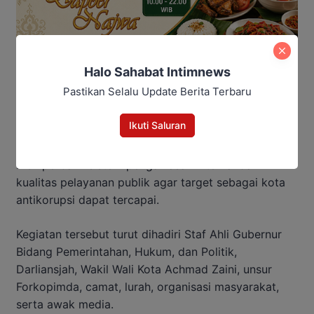
Halo Sahabat Intimnews
Pastikan Selalu Update Berita Terbaru
Ikuti Saluran
Ia menambahkan pemerintah kota akan terus
memperbaiki sistem pengawasan internal dan
kualitas pelayanan publik agar target sebagai kota
antikorupsi dapat tercapai.
Kegiatan tersebut turut dihadiri Staf Ahli Gubernur
Bidang Pemerintahan, Hukum, dan Politik,
Darliansjah, Wakil Wali Kota Achmad Zaini, unsur
Forkopimda, camat, lurah, organisasi masyarakat,
serta awak media.