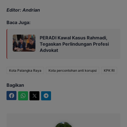
Editor: Andrian
Baca Juga:
PERADI Kawal Kasus Rahmadi,
Tegaskan Perlindungan Profesi
Advokat
Kota Palangka Raya
Kota percontohan anti korupsi
KPK RI
Bagikan
Facebook
WhatsApp
Twitter
Telegram
Ahmad Suhairi