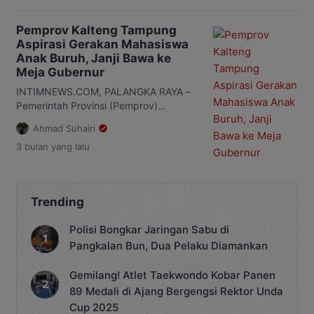
Pemprov Kalteng Tampung
Aspirasi Gerakan Mahasiswa
Anak Buruh, Janji Bawa ke
Meja Gubernur
INTIMNEWS.COM, PALANGKA RAYA –
Pemerintah Provinsi (Pemprov)
Kalimantan Tengah (Kalteng)
Ahmad Suhairi
memastikan aspirasi mahasiswa yang
3 bulan
yang lalu
disampaikan dalam aksi Gerakan
Mahasiswa Anak Buruh di depan Kantor
Gubernur Kalteng, pada Senin, 4 Mei
2026, tidak akan berhenti sebagai
Trending
catatan lapangan. Staf Ahli Gubernur
Bidang Pemerintahan, Hukum, dan
Polisi Bongkar Jaringan Sabu di
Politik, Darliansjah mengatakan,
Pangkalan Bun, Dua Pelaku Diamankan
pemerintah terbuka terhadap kritik
maupun tuntutan yang disampaikan
[…]
Gemilang! Atlet Taekwondo Kobar Panen
89 Medali di Ajang Bergengsi Rektor Unda
Cup 2025