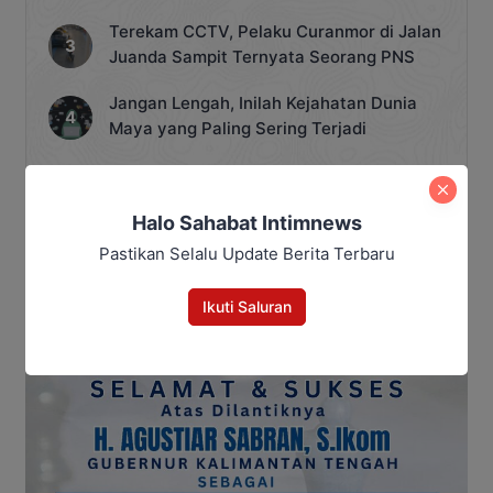
Terekam CCTV, Pelaku Curanmor di Jalan
Juanda Sampit Ternyata Seorang PNS
Jangan Lengah, Inilah Kejahatan Dunia
Maya yang Paling Sering Terjadi
Siapkan Saksi Permanen, Demokrat Kotim
Panaskan Mesin Partai Hadapi Pemilu
Halo Sahabat Intimnews
2029
Pastikan Selalu Update Berita Terbaru
Ikuti Saluran