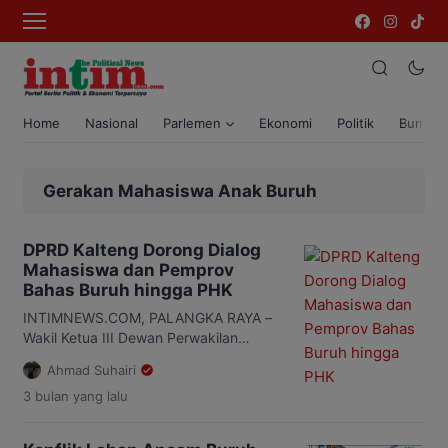
Home
Nasional
Parlemen
Ekonomi
Politik
Bumi T
Gerakan Mahasiswa Anak Buruh
DPRD Kalteng Dorong Dialog
Mahasiswa dan Pemprov
Bahas Buruh hingga PHK
INTIMNEWS.COM, PALANGKA RAYA –
Wakil Ketua III Dewan Perwakilan
Rakyat Daerah (DPRD) Kalimantan
Ahmad Suhairi
Tengah (Kalteng), Junaidi, menyambut
3 bulan
yang lalu
positif aksi Gerakan Mahasiswa Anak
Buruh saat peringatan Hari Buruh dan
Hari Pendidikan Nasional di depan