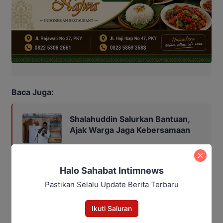
Baca Juga:
Shalahuddin Salurkan Bantuan,
Ajak Warga Jaga Kebersamaan
Halo Sahabat Intimnews
Bagikan
Pastikan Selalu Update Berita Terbaru
Facebook
WhatsApp
Twitter
Telegram
Ikuti Saluran