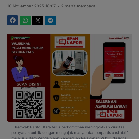
.
10 November 2025 18:07
2 menit membaca
Facebook
WhatsApp
Twitter
Telegram
Pemkab Barito Utara terus berkomitmen meningkatkan kualitas
pelayanan publik dengan mengajak masyarakat berpartisipasi aktif
melalui Sistem Pengelolaan Pengaduan Pelayanan Publik Nasional