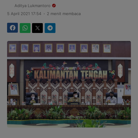
Aditya Lukmantoro
.
5 April 2021 17:54
2 menit membaca
Facebook
WhatsApp
Twitter
Telegram