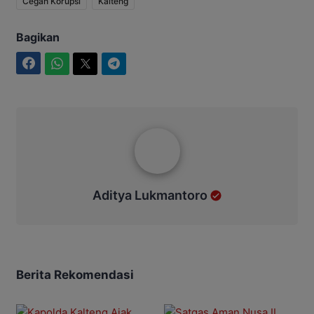
Cegah Korupsi
Kalteng
Bagikan
Facebook
WhatsApp
Twitter
Telegram
Aditya Lukmantoro
Aditya Lukmantoro
Berita Rekomendasi