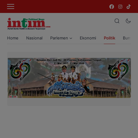
Home
Nasional
Parlemen
Ekonomi
Politik
Bumi T