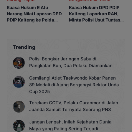
Kuasa Hukum R Atu
Kuasa Hukum DPD PDIP
Narang Nilai Laporan DPD
Kalteng Laporkan RAN,
PDIP Kalteng ke Polda
Minta Polisi Usut Tuntas
Kurang Tepat
Sengketa Eks Kantor
Trending
Polisi Bongkar Jaringan Sabu di
Pangkalan Bun, Dua Pelaku Diamankan
Gemilang! Atlet Taekwondo Kobar Panen
89 Medali di Ajang Bergengsi Rektor Unda
Cup 2025
Terekam CCTV, Pelaku Curanmor di Jalan
Juanda Sampit Ternyata Seorang PNS
Jangan Lengah, Inilah Kejahatan Dunia
Maya yang Paling Sering Terjadi