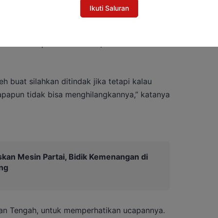
Ikuti Saluran
diri atau bagian dari hidup masyarakat Dayak
 akan tetap kita lestarikan, bukan
h buat silahkan ditindak jika tetapi kalau
apapun tidak bisa menghilangkannya,” katanya
kan Mesin Partai, Bidik Kemenangan di
ng
tan Tengah, untuk memperhatikan ucapannya.