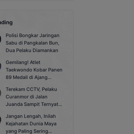
nding
Polisi Bongkar Jaringan
Sabu di Pangkalan Bun,
Dua Pelaku Diamankan
Gemilang! Atlet
Taekwondo Kobar Panen
89 Medali di Ajang
Bergengsi Rektor Unda
Terekam CCTV, Pelaku
Cup 2025
Curanmor di Jalan
Juanda Sampit Ternyata
Seorang PNS
Jangan Lengah, Inilah
Kejahatan Dunia Maya
yang Paling Sering