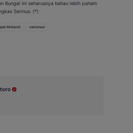
un Bungai ini seharusnya beliau lebih paham
gkas Serinus. (*)
ajah Motanoi
vaksinasi
toro