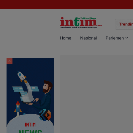
gan Sabu di Pangkalan Bun, Dua Pelaku Diamankan
Trendin
Home
Nasional
Parlemen