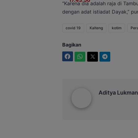
“Karena dia adalah raja di Tamb
dengan adat istiadat Dayak,” pun
covid 19
Kalteng
kotim
Per
Bagikan
Facebook
WhatsApp
Twitter
Telegram
Aditya Lukmantoro
Aditya Lukman