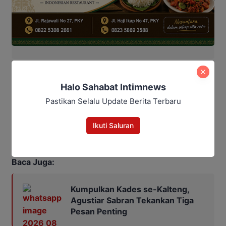
Halo Sahabat Intimnews
Pastikan Selalu Update Berita Terbaru
Ikuti Saluran
Penulis : Redha
Editor : Andrian
Baca Juga:
Kumpulkan Kades se-Kalteng,
Agustiar Sabran Tekankan Tiga
Pesan Penting