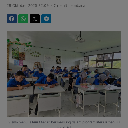
.
29 Oktober 2025 22:09
2 menit membaca
Facebook
WhatsApp
Twitter
Telegram
Siswa menulis huruf tegak bersambung dalam program literasi menulis
indah.ist