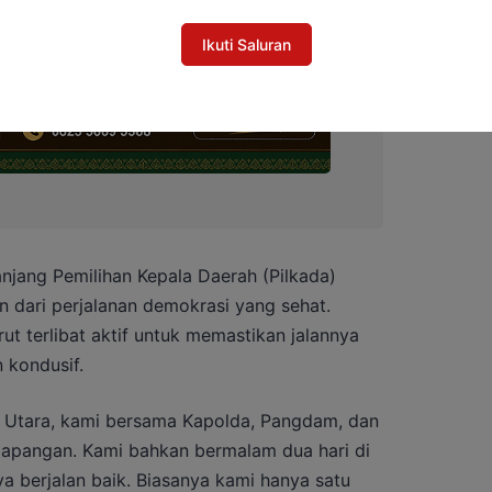
Ikuti Saluran
jang Pemilihan Kepala Daerah (Pilkada)
an dari perjalanan demokrasi yang sehat.
rut terlibat aktif untuk memastikan jalannya
 kondusif.
 Utara, kami bersama Kapolda, Pangdam, dan
 lapangan. Kami bahkan bermalam dua hari di
 berjalan baik. Biasanya kami hanya satu