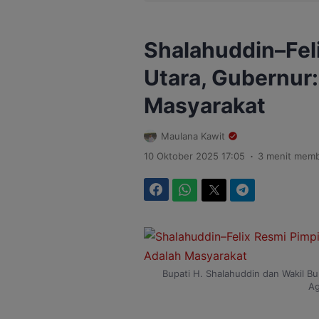
Shalahuddin–Feli
Utara, Gubernur
Masyarakat
Maulana Kawit
.
10 Oktober 2025 17:05
3 menit mem
Facebook
WhatsApp
Twitter
Telegram
Bupati H. Shalahuddin dan Wakil Bu
Ag