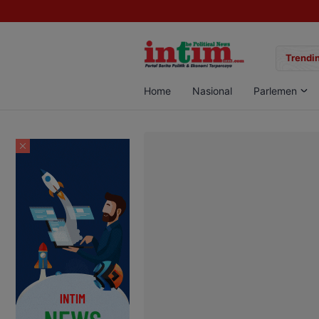
gan Sabu di Pangkalan Bun, Dua Pelaku Diamankan
Trendin
Home
Nasional
Parlemen