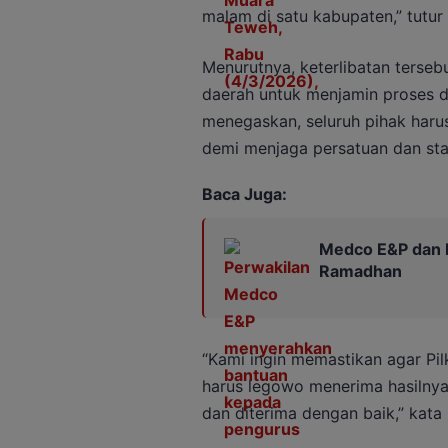
malam di satu kabupaten,” tutur
Menurutnya, keterlibatan terse
daerah untuk menjamin proses d
menegaskan, seluruh pihak haru
demi menjaga persatuan dan stab
Baca Juga:
Medco E&P dan PW
Ramadhan
“Kami ingin memastikan agar Pil
harus legowo menerima hasilnya.
dan diterima dengan baik,” kata