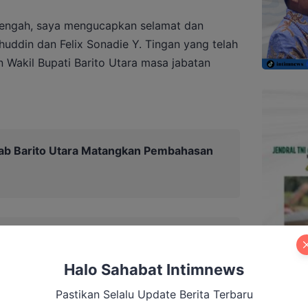
Tengah, saya mengucapkan selamat dan
uddin dan Felix Sonadie Y. Tingan yang telah
n Wakil Bupati Barito Utara masa jabatan
b Barito Utara Matangkan Pembahasan
Halo Sahabat Intimnews
Pastikan Selalu Update Berita Terbaru