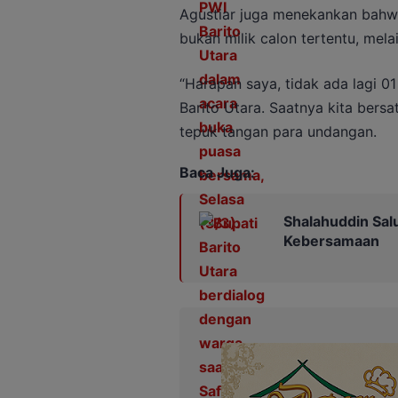
Agustiar juga menekankan bahw
bukan milik calon tertentu, mela
“Harapan saya, tidak ada lagi 
Barito Utara. Saatnya kita ber
tepuk tangan para undangan.
Baca Juga:
Shalahuddin Sal
Kebersamaan