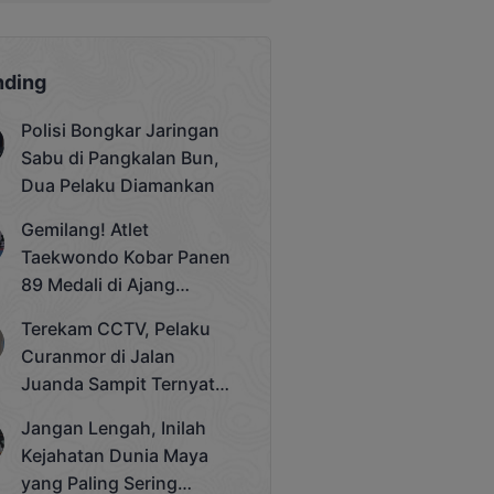
nding
Polisi Bongkar Jaringan
Sabu di Pangkalan Bun,
Dua Pelaku Diamankan
Gemilang! Atlet
Taekwondo Kobar Panen
89 Medali di Ajang
Bergengsi Rektor Unda
Terekam CCTV, Pelaku
Cup 2025
Curanmor di Jalan
Juanda Sampit Ternyata
Seorang PNS
Jangan Lengah, Inilah
Kejahatan Dunia Maya
yang Paling Sering