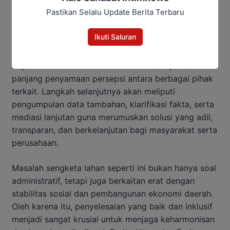
Pastikan Selalu Update Berita Terbaru
Ikuti Saluran
Rapat koordinasi ini menandai awal dari proses
panjang penyamaan persepsi antara berbagai pihak
terkait. Langkah selanjutnya akan meliputi
pengumpulan data tambahan, klarifikasi fakta, serta
mediasi lanjutan guna merumuskan solusi yang adil,
transparan, dan berkelanjutan bagi masyarakat serta
perusahaan.
Masalah sengketa lahan seperti ini bukan hanya soal
administratif, tetapi juga berkaitan erat dengan
stabilitas sosial dan pembangunan ekonomi daerah.
Oleh karena itu, penyelesaian yang baik dan inklusif
menjadi sangat krusial untuk menjaga keharmonisan