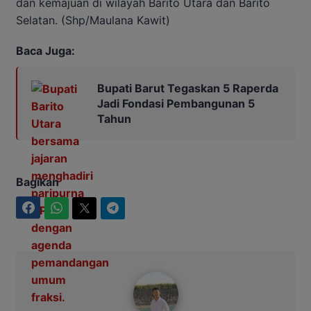
dan kemajuan di wilayah Barito Utara dan Barito
Selatan. (Shp/Maulana Kawit)
Baca Juga:
Bupati Barut Tegaskan 5 Raperda
Jadi Fondasi Pembangunan 5
Tahun
Bagikan
Facebook
WhatsApp
Twitter
Telegram
Maulana Kawit