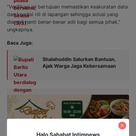
“Verifikasi ini bertujuan memastikan keakuratan data
dan kondisi riil di lapangan sehingga solusi yang
diambil nanti benar-benar adil bagi semua pihak,”
ungkapnya.
Baca Juga:
Shalahuddin Salurkan Bantuan,
Ajak Warga Jaga Kebersamaan
Halo Sahabat Intimnews