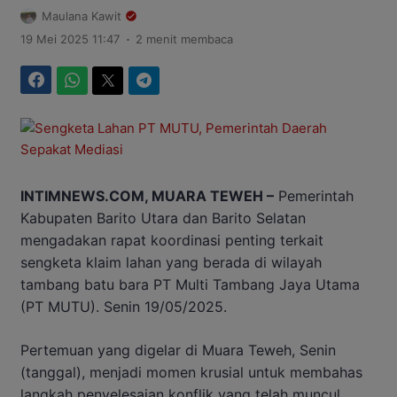
Maulana Kawit
.
19 Mei 2025 11:47
2 menit membaca
Facebook
WhatsApp
Twitter
Telegram
INTIMNEWS.COM, MUARA TEWEH –
Pemerintah
Kabupaten Barito Utara dan Barito Selatan
mengadakan rapat koordinasi penting terkait
sengketa klaim lahan yang berada di wilayah
tambang batu bara PT Multi Tambang Jaya Utama
(PT MUTU). Senin 19/05/2025.
Pertemuan yang digelar di Muara Teweh, Senin
(tanggal), menjadi momen krusial untuk membahas
langkah penyelesaian konflik yang telah muncul