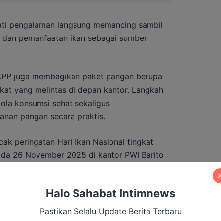
ati pengalaman langsung memancing sambil
n dan pemanfaatan ikan sebagai sumber
KPP juga membagikan paket pangan berupa
at yang melintas di depan kantor. Langkah
ola konsumsi sehat sekaligus
nan pangan secara praktis.
 peringatan Hari Ikan Nasional tingkat
ada 26 November 2025 di kantor PWI Barito
ut akan mencakup restocking ikan dan
arakat.
Halo Sahabat Intimnews
Pastikan Selalu Update Berita Terbaru