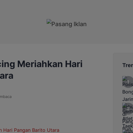
ng Meriahkan Hari
Tre
ara
embaca