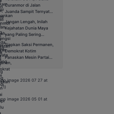
Cup 2025
Curanmor di Jalan
Juanda Sampit Ternyata
Seorang PNS
Jangan Lengah, Inilah
Kejahatan Dunia Maya
yang Paling Sering
Terjadi
Siapkan Saksi Permanen,
Demokrat Kotim
Panaskan Mesin Partai
Hadapi Pemilu 2029