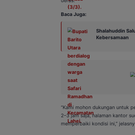
deras.
Baca Juga:
Shalahuddin Sal
Kebersamaan
“Kami mohon dukungan untuk pem
2–3 jam saja, halaman kantor s
memperbaiki kondisi ini,” jelasny