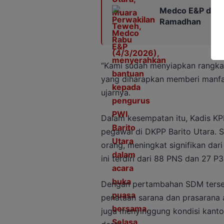
Medco E&P dan PW
Ramadhan
“Kami sudah menyiapkan rangkaia
yang diharapkan memberi manfaa
ujarnya.
Dalam kesempatan itu, Kadis K
pegawai di DKPP Barito Utara. S
orang, meningkat signifikan da
ini terdiri dari 88 PNS dan 27 P3
Dengan pertambahan SDM terse
penataan sarana dan prasarana a
juga menyinggung kondisi kanto