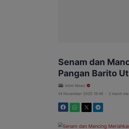
Senam dan Manci
Pangan Barito Ut
Intim News
.
14 November 2025 16:45
3 menit m
Facebook
WhatsApp
Twitter
Telegram