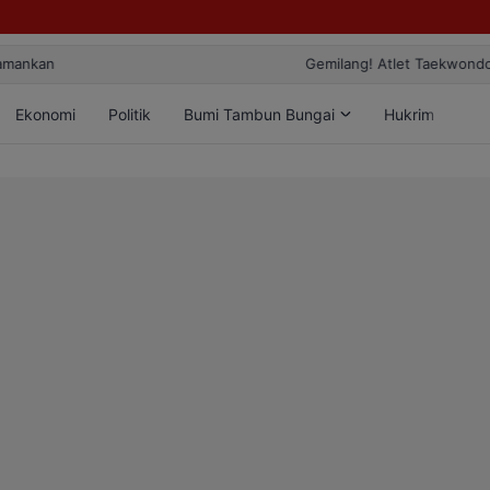
ang! Atlet Taekwondo Kobar Panen 89 Medali di Ajang Bergengsi Rekt
Ekonomi
Politik
Bumi Tambun Bungai
Hukrim
Lif