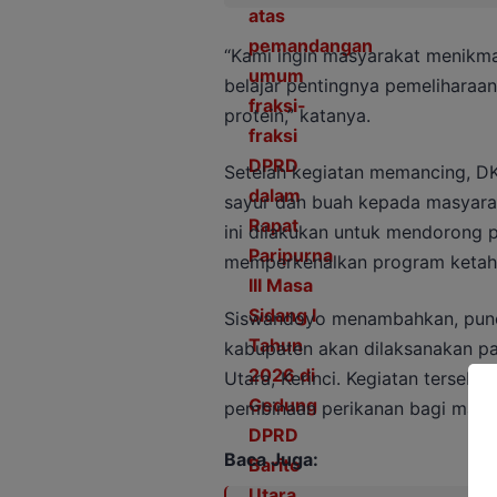
“Kami ingin masyarakat menikm
belajar pentingnya pemeliharaa
protein,” katanya.
Setelah kegiatan memancing, D
sayur dan buah kepada masyarak
ini dilakukan untuk mendorong p
memperkenalkan program ketaha
Siswandoyo menambahkan, puncak
kabupaten akan dilaksanakan p
Utara, Kerinci. Kegiatan terseb
pembinaan perikanan bagi masy
Baca Juga: