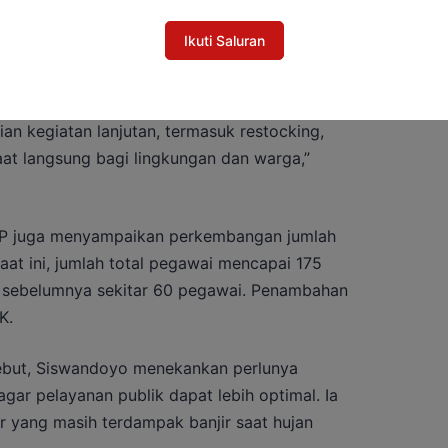
I Barito Utara Perkuat Sinergi di Bulan
Ikuti Saluran
n kegiatan lanjutan, termasuk restocking,
t langsung bagi lingkungan dan warga,”
PP juga menyampaikan perkembangan jumlah
aat ini, jumlah total pegawai mencapai 175
ri sebelumnya sekitar 60 pegawai. Penambahan
K.
but, Siswandoyo menekankan perlunya
gar pelayanan publik dapat lebih optimal. Ia
r yang masih terdampak banjir saat hujan