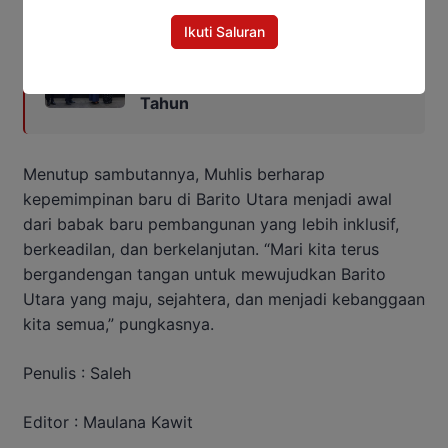
Baca Juga:
Ikuti Saluran
Bupati Barut Tegaskan 5 Raperda
Jadi Fondasi Pembangunan 5
Tahun
Menutup sambutannya, Muhlis berharap
kepemimpinan baru di Barito Utara menjadi awal
dari babak baru pembangunan yang lebih inklusif,
berkeadilan, dan berkelanjutan. “Mari kita terus
bergandengan tangan untuk mewujudkan Barito
Utara yang maju, sejahtera, dan menjadi kebanggaan
kita semua,” pungkasnya.
Penulis : Saleh
Editor : Maulana Kawit