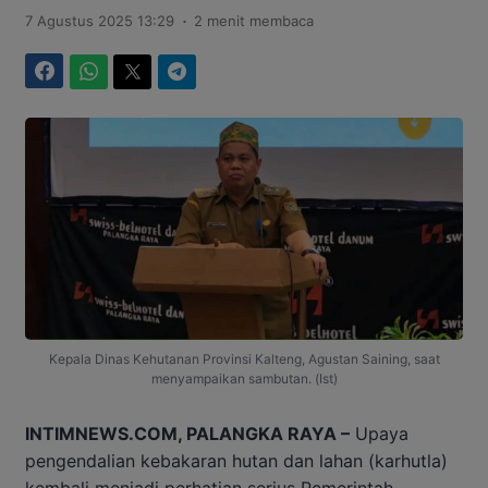
.
7 Agustus 2025 13:29
2 menit membaca
Facebook
WhatsApp
Twitter
Telegram
Kepala Dinas Kehutanan Provinsi Kalteng, Agustan Saining, saat
menyampaikan sambutan. (Ist)
INTIMNEWS.COM, PALANGKA RAYA –
Upaya
pengendalian kebakaran hutan dan lahan (karhutla)