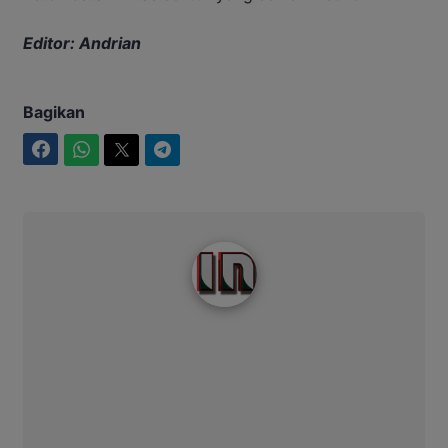
Editor: Andrian
Bagikan
Facebook
WhatsApp
Twitter
Telegram
Intim News