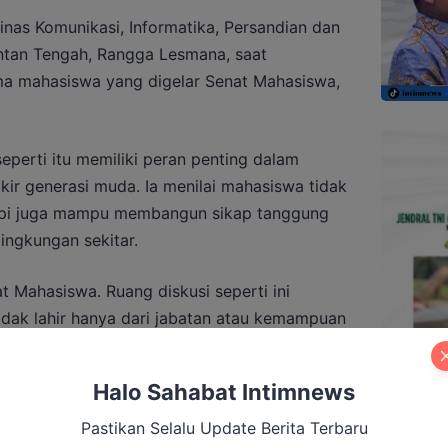
Dinas Komunikasi, Informatika, Persandian dan
antan Tengah, Rangga Lesmana, saat
ma mahasiswa yang digelar Senat Mahasiswa,
eperti itu memiliki peran penting dalam
ir generasi muda. Ia menilai mahasiswa tidak
etapi juga mampu membangun sikap tanggung
ingkungan sekitar.
 Mahasiswa. Ruang diskusi seperti ini
idak lahir hanya dari jabatan atau kemampuan
orang membangun pola pikir, sikap, dan
rnya, Minggu (10/5).
Halo Sahabat Intimnews
Pastikan Selalu Update Berita Terbaru