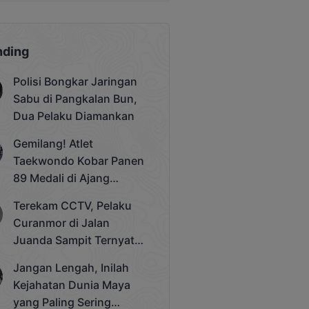
nding
Polisi Bongkar Jaringan
Sabu di Pangkalan Bun,
Dua Pelaku Diamankan
Gemilang! Atlet
Taekwondo Kobar Panen
89 Medali di Ajang
Bergengsi Rektor Unda
Terekam CCTV, Pelaku
Cup 2025
Curanmor di Jalan
Juanda Sampit Ternyata
Seorang PNS
Jangan Lengah, Inilah
Kejahatan Dunia Maya
yang Paling Sering