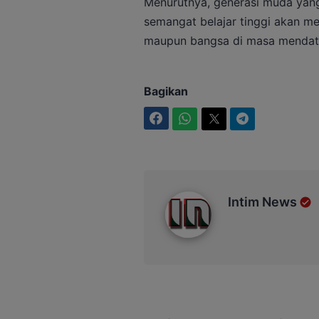
Menurutnya, generasi muda yang
semangat belajar tinggi akan me
maupun bangsa di masa mendat
Bagikan
Facebook
WhatsApp
Twitter
Telegram
Intim News
Intim News