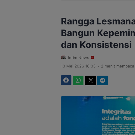
Rangga Lesmana
Bangun Kepemim
dan Konsistensi
Intim News
.
10 Mei 2026 18:03
2 menit membaca
Facebook
WhatsApp
Twitter
Telegram