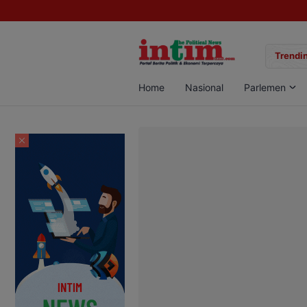
gan Sabu di Pangkalan Bun, Dua Pelaku Diamankan
Trendin
Home
Nasional
Parlemen