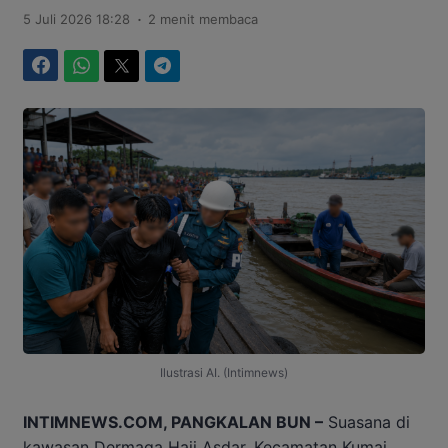
.
5 Juli 2026 18:28
2 menit membaca
Facebook
WhatsApp
Twitter
Telegram
Ilustrasi AI. (Intimnews)
INTIMNEWS.COM, PANGKALAN BUN –
Suasana di
kawasan Dermaga Haji Asdar, Kecamatan Kumai,