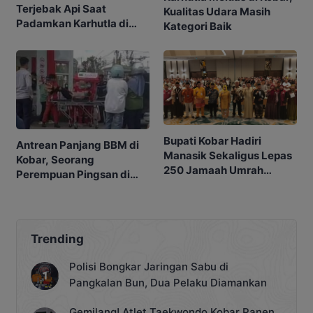
Terjebak Api Saat
Kualitas Udara Masih
Padamkan Karhutla di
Kategori Baik
Kebunnya
Bupati Kobar Hadiri
Antrean Panjang BBM di
Manasik Sekaligus Lepas
Kobar, Seorang
250 Jamaah Umrah
Perempuan Pingsan di
Alkamila
SPBU
Trending
Polisi Bongkar Jaringan Sabu di
Pangkalan Bun, Dua Pelaku Diamankan
Gemilang! Atlet Taekwondo Kobar Panen