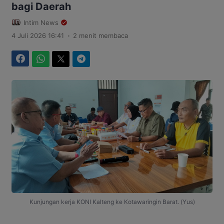
bagi Daerah
Intim News
.
4 Juli 2026 16:41
2 menit membaca
Facebook
WhatsApp
Twitter
Telegram
Kunjungan kerja KONI Kalteng ke Kotawaringin Barat. (Yus)