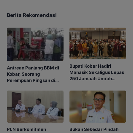
Berita Rekomendasi
Bupati Kobar Hadiri
Antrean Panjang BBM di
Manasik Sekaligus Lepas
Kobar, Seorang
250 Jamaah Umrah
Perempuan Pingsan di
Alkamila
SPBU
PLN Berkomitmen
Bukan Sekedar Pindah