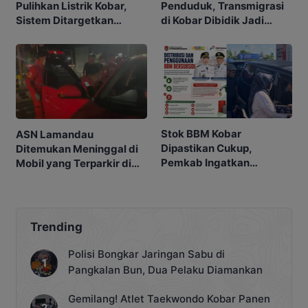
Pulihkan Listrik Kobar,
Penduduk, Transmigrasi
Sistem Ditargetkan
di Kobar Dibidik Jadi
Normal 25 Agustus 2026
Pusat Ekonomi
Stok BBM Kobar
ASN Lamandau
Dipastikan Cukup,
Ditemukan Meninggal di
Pemkab Ingatkan
Mobil yang Terparkir di
Ancaman Pidana bagi
Pangkalan Bun
Penyalahgunaan
Trending
Polisi Bongkar Jaringan Sabu di
Pangkalan Bun, Dua Pelaku Diamankan
Gemilang! Atlet Taekwondo Kobar Panen