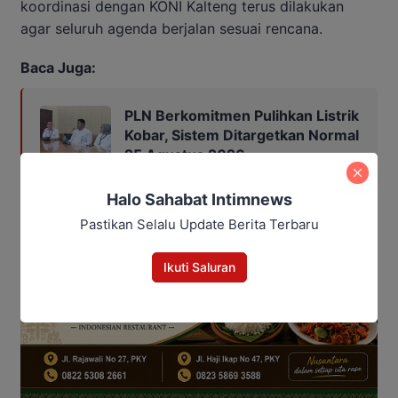
koordinasi dengan KONI Kalteng terus dilakukan
agar seluruh agenda berjalan sesuai rencana.
Baca Juga:
PLN Berkomitmen Pulihkan Listrik
Kobar, Sistem Ditargetkan Normal
25 Agustus 2026
Halo Sahabat Intimnews
Pastikan Selalu Update Berita Terbaru
Ikuti Saluran