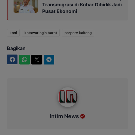
Transmigrasi di Kobar Dibidik Jadi
Pusat Ekonomi
koni
kotawaringin barat
porporv kalteng
Bagikan
Facebook
WhatsApp
Twitter
Telegram
Intim News
Intim News