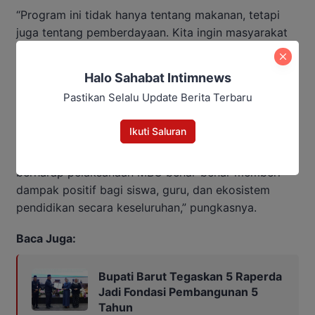
“Program ini tidak hanya tentang makanan, tetapi
juga tentang pemberdayaan. Kita ingin masyarakat
ikut serta, misalnya dengan memasok bahan pangan
lokal, sehingga dampak ekonominya juga dirasakan
Halo Sahabat Intimnews
langsung,” jelas Syahmiludin.
Pastikan Selalu Update Berita Terbaru
Ia menutup dengan optimisme bahwa keberhasilan
Ikuti Saluran
program ini di Muara Teweh akan menjadi contoh
bagi wilayah lain di Kalimantan Tengah. “Kami
berharap pelaksanaan MBG benar-benar memberi
dampak positif bagi siswa, guru, dan ekosistem
pendidikan secara keseluruhan,” pungkasnya.
Baca Juga:
Bupati Barut Tegaskan 5 Raperda
Jadi Fondasi Pembangunan 5
Tahun