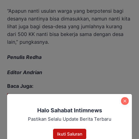
“Apapun nanti usulan warga yang berpotensi bagi
desanya nantinya bisa dimasukkan, namun nanti kita
lihat juga bagi desa-desa yang jumlahnya kurang
dari 500 KK nanti bisa bekerja sama dengan desa
lain,” pungkasnya.
Penulis Redha
Editor Andrian
Baca Juga:
Kumpulkan Kades se-Kalteng,
Agustiar Sabran Tekankan Tiga
Halo Sahabat Intimnews
Pesan Penting
Pastikan Selalu Update Berita Terbaru
Ikuti Saluran