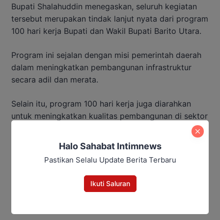
Bupati Shalahuddin menegaskan, seluruh kegiatan
tersebut merupakan tindak lanjut nyata dari program
100 hari kerja Bupati dan Wakil Bupati Barito Utara.
Program ini sejalan dengan misi pemerintah daerah
dalam meningkatkan pembangunan infrastruktur
secara adil dan merata.
Selain itu, program 100 hari kerja juga diarahkan
untuk meningkatkan kualitas pembangunan di sektor
perekonomian, kesehatan, pendidikan, pelayanan
masyarakat, pemerintahan, kebudayaan,
Halo Sahabat Intimnews
kepemudaan, dan olahraga.
Pastikan Selalu Update Berita Terbaru
Dalam kesempatan yang sama, Bupati dan Wakil
Ikuti Saluran
Bupati turut melakukan pertemuan dengan Forum
Koordinasi Pimpinan Kecamatan (Forkopimcam).