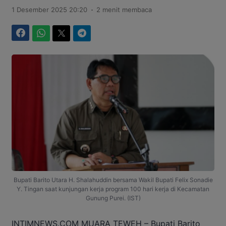
.
1 Desember 2025 20:20
2 menit membaca
Facebook
WhatsApp
Twitter
Telegram
Bupati Barito Utara H. Shalahuddin bersama Wakil Bupati Felix Sonadie
Y. Tingan saat kunjungan kerja program 100 hari kerja di Kecamatan
Gunung Purei. (IST)
INTIMNEWS.COM MUARA TEWEH – Bupati Barito