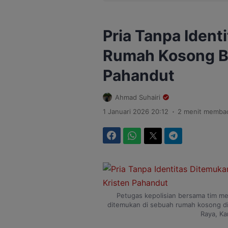
Pria Tanpa Ident
Rumah Kosong B
Pahandut
Ahmad Suhairi
.
1 Januari 2026 20:12
2 menit memba
Facebook
WhatsApp
Twitter
Telegram
Petugas kepolisian bersama tim me
ditemukan di sebuah rumah kosong di
Raya, Ka