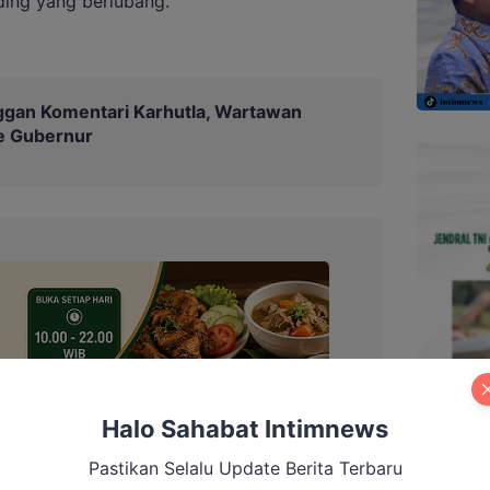
ding yang berlubang.
ggan Komentari Karhutla, Wartawan
e Gubernur
Halo Sahabat Intimnews
Pastikan Selalu Update Berita Terbaru