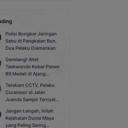
nding
Polisi Bongkar Jaringan
Sabu di Pangkalan Bun,
Dua Pelaku Diamankan
Gemilang! Atlet
Taekwondo Kobar Panen
89 Medali di Ajang
Bergengsi Rektor Unda
Terekam CCTV, Pelaku
Cup 2025
Curanmor di Jalan
Juanda Sampit Ternyata
Seorang PNS
Jangan Lengah, Inilah
Kejahatan Dunia Maya
yang Paling Sering