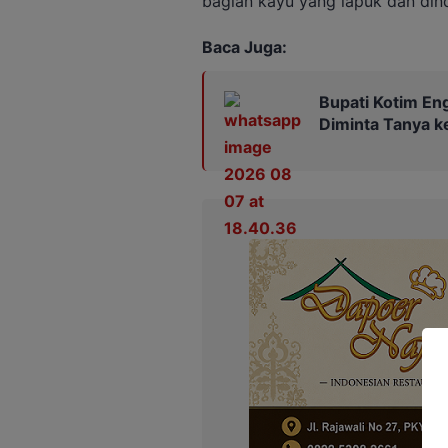
bagian kayu yang lapuk dan din
Baca Juga:
Bupati Kotim En
Diminta Tanya k