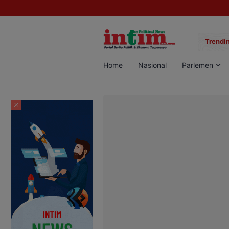
gan Sabu di Pangkalan Bun, Dua Pelaku Diamankan
Trendin
Home
Nasional
Parlemen