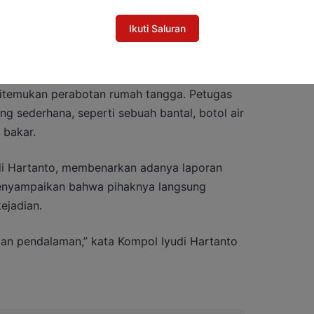
Ikuti Saluran
ditemukan perabotan rumah tangga. Petugas
 sederhana, seperti sebuah bantal, botol air
 bakar.
di Hartanto, membenarkan adanya laporan
enyampaikan bahwa pihaknya langsung
ejadian.
kan pendalaman,” kata Kompol Iyudi Hartanto