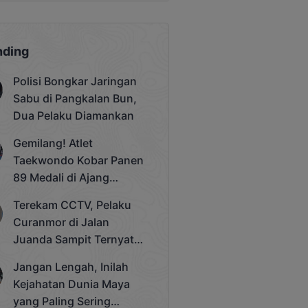
nding
Polisi Bongkar Jaringan
Sabu di Pangkalan Bun,
Dua Pelaku Diamankan
Gemilang! Atlet
Taekwondo Kobar Panen
89 Medali di Ajang
Bergengsi Rektor Unda
Terekam CCTV, Pelaku
Cup 2025
Curanmor di Jalan
Juanda Sampit Ternyata
Seorang PNS
Jangan Lengah, Inilah
Kejahatan Dunia Maya
yang Paling Sering