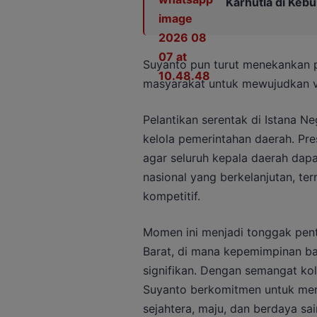
Karhutla di Keb
Suyanto pun turut menekankan p
masyarakat untuk mewujudkan vi
Pelantikan serentak di Istana Ne
kelola pemerintahan daerah. P
agar seluruh kepala daerah da
nasional yang berkelanjutan, te
kompetitif.
Momen ini menjadi tonggak pent
Barat, di mana kepemimpinan 
signifikan. Dengan semangat kol
Suyanto berkomitmen untuk men
sejahtera, maju, dan berdaya sai