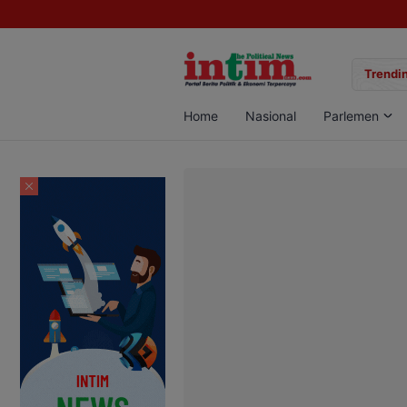
gan Sabu di Pangkalan Bun, Dua Pelaku Diamankan
Trendin
Home
Nasional
Parlemen