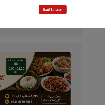
Ikuti Saluran
prov Xlll Kalteng Diambil Alih Provinsi,
a