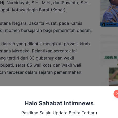
Hj. Nurhidayah, S.H., M.H., dan Suyanto, S.H.,
upati Kotawaringin Barat (Kobar).
Istana Negara, Jakarta Pusat, pada Kamis
adi momen bersejarah bagi pemerintah daerah.
 daerah yang dilantik mengikuti prosesi kirab
tana Merdeka. Pelantikan serentak ini
g terdiri dari 33 gubernur dan wakil
bupati, serta 85 wali kota dan wakil wali
kan terbesar dalam sejarah pemerintahan
asa syukurnya setelah dilantik sebagai
 tekad untuk membangun Kabupaten
Halo Sahabat Intimnews
nto sesuai visi dan misi yang telah
Pastikan Selalu Update Berita Terbaru