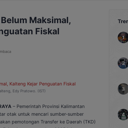
P Belum Maksimal,
Tre
nguatan Fiskal
embaca
lteng, Edy Pratowo. (IST)
RAYA
– Pemerintah Provinsi Kalimantan
tar otak untuk mencari sumber-sumber
jakan pemotongan Transfer ke Daerah (TKD)