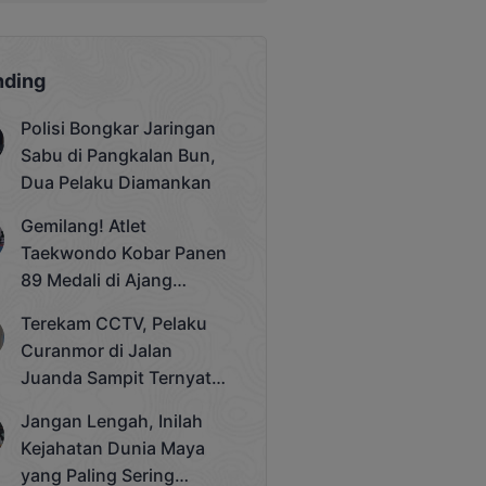
nding
Polisi Bongkar Jaringan
Sabu di Pangkalan Bun,
Dua Pelaku Diamankan
Gemilang! Atlet
Taekwondo Kobar Panen
89 Medali di Ajang
Bergengsi Rektor Unda
Terekam CCTV, Pelaku
Cup 2025
Curanmor di Jalan
Juanda Sampit Ternyata
Seorang PNS
Jangan Lengah, Inilah
Kejahatan Dunia Maya
yang Paling Sering