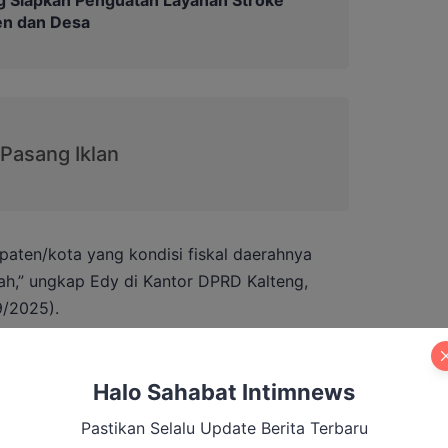
en dan Desa
bupaten/kota yang kondisi fiskal daerahnya
h,” ungkap Edy di Kantor DPRD Kalteng,
9/2025).
njadi masukan penting bagi pemerintah
disi fiskalnya belum maksimal.
Halo Sahabat Intimnews
Pastikan Selalu Update Berita Terbaru
ungkap bahwa kondisi fiskal Kalteng saat ini