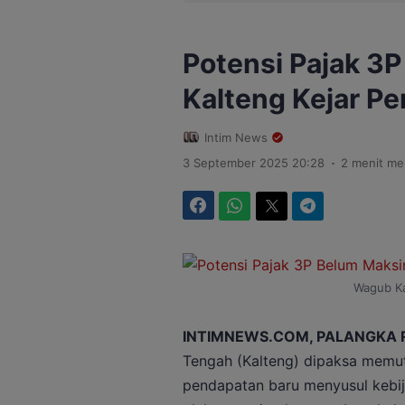
Potensi Pajak 3
Kalteng Kejar Pe
Intim News
.
3 September 2025 20:28
2 menit m
Facebook
WhatsApp
Twitter
Telegram
Wagub Ka
INTIMNEWS.COM, PALANGKA 
Tengah (Kalteng) dipaksa memu
pendapatan baru menyusul kebi