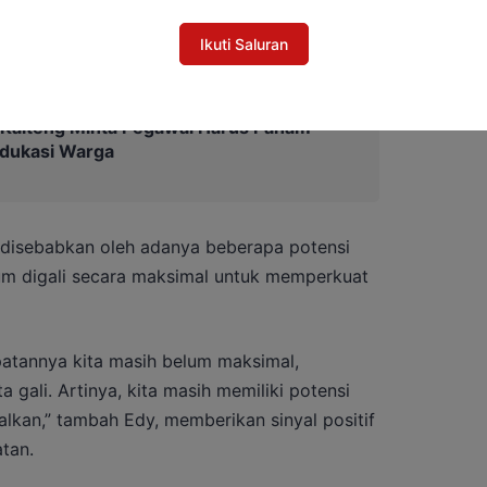
Ikuti Saluran
 Kalteng Minta Pegawai Harus Paham
Edukasi Warga
ma disebabkan oleh adanya beberapa potensi
lum digali secara maksimal untuk memperkuat
atannya kita masih belum maksimal,
ta gali. Artinya, kita masih memiliki potensi
lkan,” tambah Edy, memberikan sinyal positif
tan.