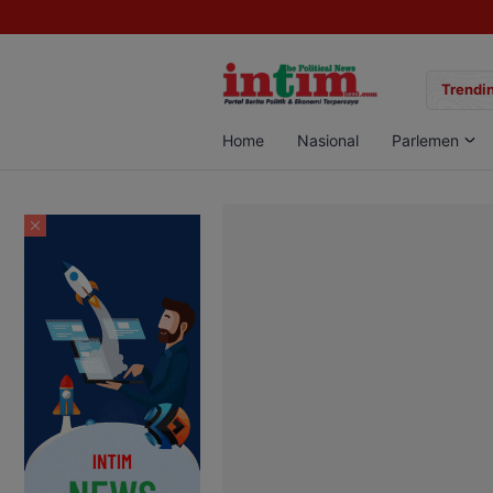
gan Sabu di Pangkalan Bun, Dua Pelaku Diamankan
Trendin
Home
Nasional
Parlemen