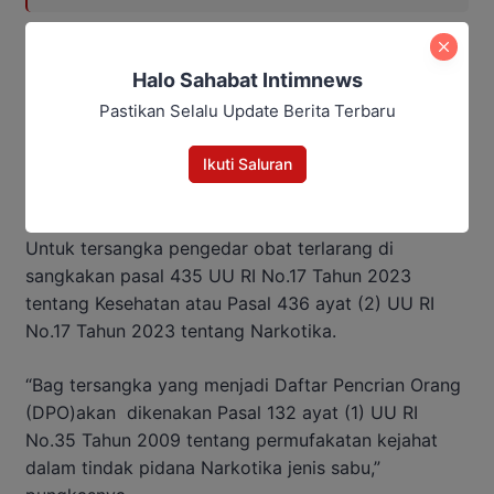
Lanjut Kapolres, pihaknya menerapkan pasal untuk
Halo Sahabat Intimnews
para tersangka yakni, pasal 114 ayat (2) UU RI No.35
Pastikan Selalu Update Berita Terbaru
Tahun 2009 tentang Narkotika atau pasal 112 ayat
(2) UU RI No.35 Tahun 2009 tentang Narkotika
Ikuti Saluran
dengan ancaman hukuman paling lama seumur hidup
dan denda paling banyak 1 Miliar Rupiah.
Untuk tersangka pengedar obat terlarang di
sangkakan pasal 435 UU RI No.17 Tahun 2023
tentang Kesehatan atau Pasal 436 ayat (2) UU RI
No.17 Tahun 2023 tentang Narkotika.
“Bag tersangka yang menjadi Daftar Pencrian Orang
(DPO)akan dikenakan Pasal 132 ayat (1) UU RI
No.35 Tahun 2009 tentang permufakatan kejahat
dalam tindak pidana Narkotika jenis sabu,”