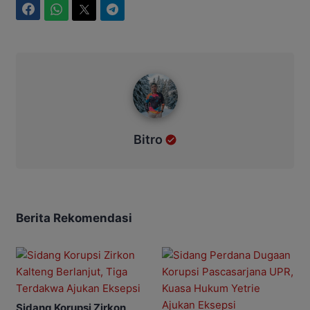
Facebook
WhatsApp
Twitter
Telegram
Bitro
Bitro
Berita Rekomendasi
Sidang Korupsi Zirkon