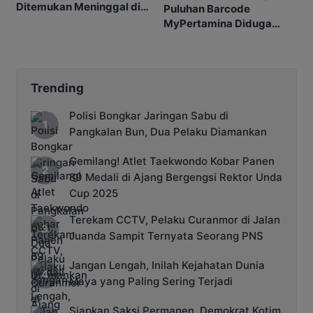
Ditemukan Meninggal di
Puluhan Barcode
Barakan
MyPertamina Diduga
untuk Pelangsiran BBM di
Kobar
Trending
Polisi Bongkar Jaringan Sabu di
Pangkalan Bun, Dua Pelaku Diamankan
Gemilang! Atlet Taekwondo Kobar Panen
89 Medali di Ajang Bergengsi Rektor Unda
Cup 2025
Terekam CCTV, Pelaku Curanmor di Jalan
Juanda Sampit Ternyata Seorang PNS
Jangan Lengah, Inilah Kejahatan Dunia
Maya yang Paling Sering Terjadi
Siapkan Saksi Permanen, Demokrat Kotim