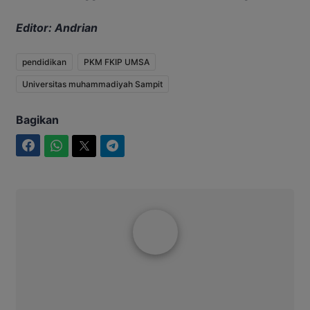
Editor: Andrian
pendidikan
PKM FKIP UMSA
Universitas muhammadiyah Sampit
Bagikan
Facebook
WhatsApp
Twitter
Telegram
Rakhmad Jimmy