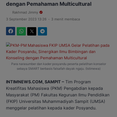
dengan Pemahaman Multicultural
Rakhmad Jimmy
.
3 September 2023 13:26
3 menit membaca
Facebook
WhatsApp
Twitter
Telegram
Para narasumber dan kader posyandu peserta pelatihan konselor
sebaya SMART berbasis falsafah dayak ngaju. (Istimewa)
INTIMNEWS.COM, SAMPIT –
Tim Program
Kreatifitas Mahasiswa (PKM) Pengabdian kepada
Masyarakat (PM) Fakultas Keguruan Ilmu Pendidikan
(FKIP) Universitas Muhammadiyah Sampit (UMSA)
menggelar pelatihan kepada kader Posyandu.